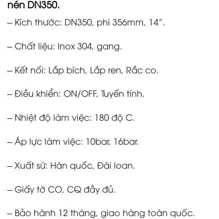
nén DN350
.
– Kích thước: DN350, phi 356mm, 14”.
– Chất liệu: Inox 304, gang.
– Kết nối: Lắp bích, Lắp ren, Rắc co.
– Điều khiển: ON/OFF, Tuyến tính.
– Nhiệt độ làm việc: 180 độ C.
– Áp lực làm việc: 10bar, 16bar.
– Xuất sứ: Hàn quốc, Đài loan.
– Giấy tờ CO, CQ đầy đủ.
– Bảo hành 12 tháng, giao hàng toàn quốc.