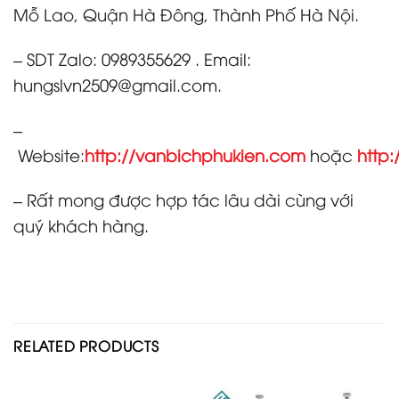
Mỗ Lao, Quận Hà Đông, Thành Phố Hà Nội.
– SDT Zalo: 0989355629 . Email:
hungslvn2509@gmail.com.
–
Website:
http://vanbichphukien.com
hoặc
http:
– Rất mong được hợp tác lâu dài cùng với
quý khách hàng.
RELATED PRODUCTS