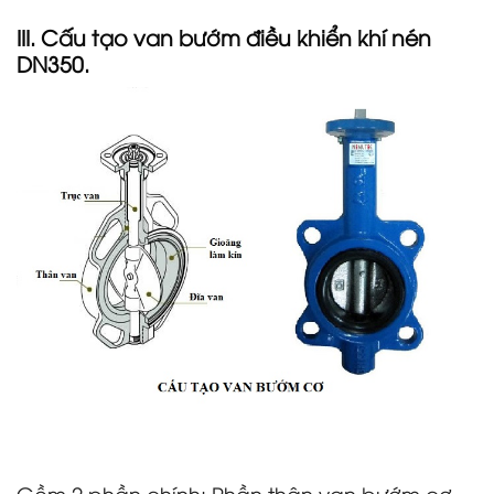
III. Cấu tạo
van bướm điều khiển khí nén
DN350
.
Gồm 2 phần chính: Phần thân van bướm cơ,