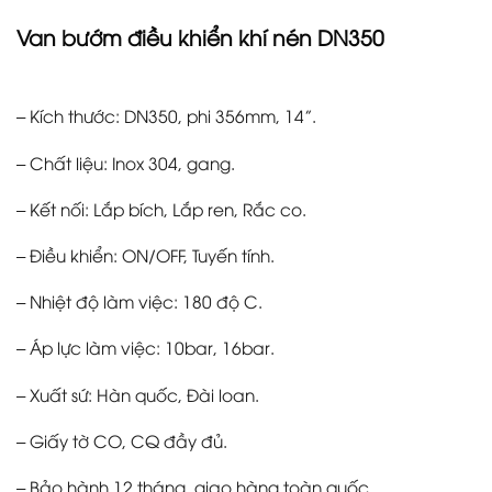
Van bướm điều khiển khí nén DN350
– Kích thước: DN350, phi 356mm, 14”.
– Chất liệu: Inox 304, gang.
– Kết nối: Lắp bích, Lắp ren, Rắc co.
– Điều khiển: ON/OFF, Tuyến tính.
– Nhiệt độ làm việc: 180 độ C.
– Áp lực làm việc: 10bar, 16bar.
– Xuất sứ: Hàn quốc, Đài loan.
– Giấy tờ CO, CQ đầy đủ.
– Bảo hành 12 tháng, giao hàng toàn quốc