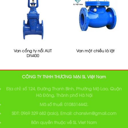
Van cổng ty nổi AUT
Van một chiều lá lật
DN400
CÔNG TY TNHH THƯƠNG MẠI SL Việt Nam
Địa chỉ: số 124, Đường Thanh Bình, Phường Mộ Lao, Quận
Hà Đông, Thành phố Hà Nội
Mã số thuế: 0108314442.
SĐT: 0969 329 682 (zalo), Email: chanslvn@gmail.com
Bản quyền thuộc về SL Viet Nam