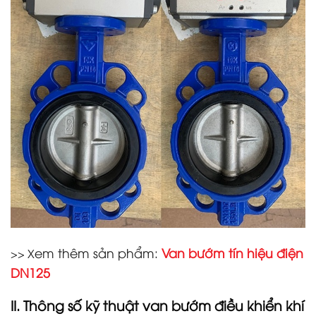
em thêm sản phẩm:
Van bướm tín hiệu điện
>> X
DN125
II. Thông số kỹ thuật
van bướm điều khiển khí