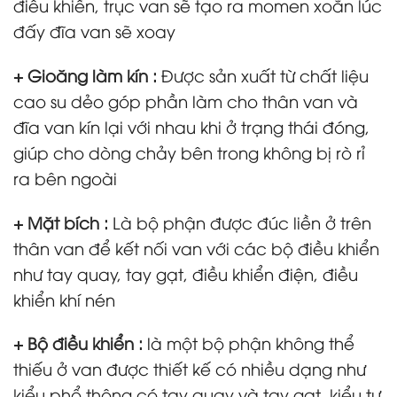
điều khiển, trục van sẽ tạo ra momen xoắn lúc
đấy đĩa van sẽ xoay
+ Gioăng làm kín :
Được sản xuất từ chất liệu
cao su dẻo góp phần làm cho thân van và
đĩa van kín lại với nhau khi ở trạng thái đóng,
giúp cho dòng chảy bên trong không bị rò rỉ
ra bên ngoài
+ Mặt bích :
Là bộ phận được đúc liền ở trên
thân van để kết nối van với các bộ điều khiển
như tay quay, tay gạt, điều khiển điện, điều
khiển khí nén
+ Bộ điều khiển :
là một bộ phận không thể
thiếu ở van được thiết kế có nhiều dạng như
kiểu phổ thông có tay quay và tay gạt, kiểu tự