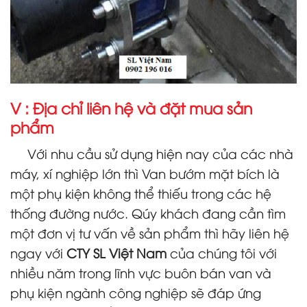
V : Địa chỉ liên hệ và đặt mua sản
phẩm
Với nhu cầu sử dụng hiện nay của các nhà
máy, xí nghiệp lớn thì Van bướm mặt bích là
một phụ kiện không thể thiếu trong các hệ
thống đường nước. Qúy khách đang cần tìm
một đơn vị tư vấn về sản phẩm thì hãy liên hệ
ngay với
CTY SL Việt Nam
của chúng tôi với
nhiều năm trong lĩnh vực buôn bán van và
phụ kiện ngành công nghiệp sẽ đáp ứng