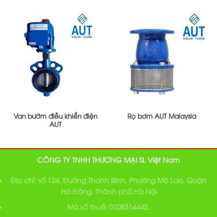
Van bướm điều khiển điện
Rọ bơm AUT Malaysia
AUT
CÔNG TY TNHH THƯƠNG MẠI SL Việt Nam
Địa chỉ: số 124, Đường Thanh Bình, Phường Mộ Lao, Quận
Hà Đông, Thành phố Hà Nội
Mã số thuế: 0108314442.