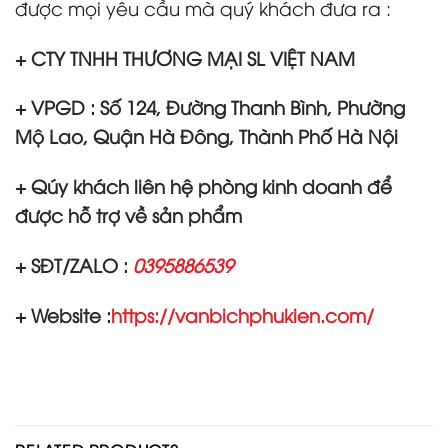
được mọi yêu cầu mà quý khách đưa ra :
+ CTY TNHH THƯƠNG MẠI SL VIỆT NAM
+ VPGD : Số 124, Đường Thanh Bình, Phường
Mộ Lao, Quận Hà Đông, Thành Phố Hà Nội
+ Qúy khách liên hệ phòng kinh doanh để
được hỗ trợ về sản phẩm
+ SĐT/ZALO :
0395886539
+ Website :
https://vanbichphukien.com/