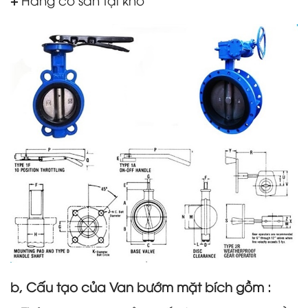
b, Cấu tạo của Van bướm mặt bích gồm :