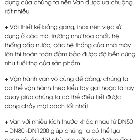
dụng của chúng ta nên Van được ưa chuộng
rất nhiều
+
Với thiết kế bằng gang, inox nên việc sử
dụng ở các môi trường như hóa chất, hệ
thống cấp nước, các hệ thống của nhà máy
lớn thì hoàn toàn đảm bảo được độ bền cũng
như tuổi thọ của sản phẩm
+
Vận hành van vô cùng dễ dàng, chúng ta
có thể vận hành theo kiểu tay gạt hoặc là tay
quay giúp chúng ta có thể điều tiết được
dòng chảy một cách tốt nhất
+
Van với nhiều kích thước khác nhau từ DN50
– DN80 -DN1200 giúp chúng ta có thể lựa
chọn và lắp đặt phù hợp với các đường ống