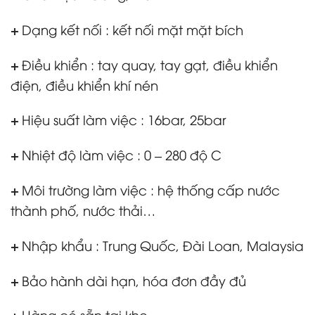
+
Dạng kết nối : kết nối mặt mặt bích
+
Điều khiển : tay quay, tay gạt, điều khiển
điện, điều khiển khí nén
+
Hiệu suất làm việc : 16bar, 25bar
+
Nhiệt độ làm việc : 0 – 280 độ C
+
Môi trường làm việc : hệ thống cấp nước
thành phố, nước thải…
+
Nhập khẩu : Trung Quốc, Đài Loan, Malaysia
+
Bảo hành dài hạn, hóa đơn đầy đủ
+
Hàng có sẵn tại kho