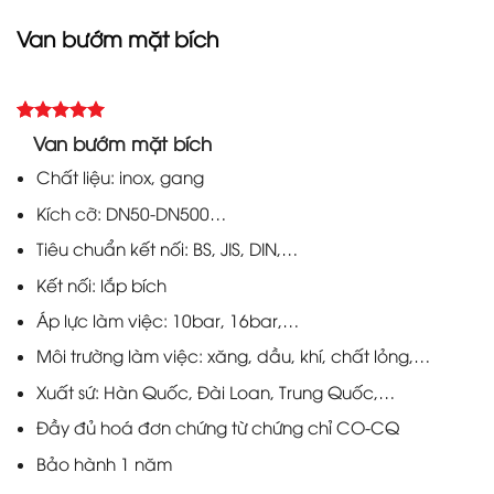
Van bướm mặt bích
5.00
Rated
2
Van bướm mặt bích
out of 5
based on
Chất liệu: inox, gang
customer
ratings
Kích cỡ: DN50-DN500…
Tiêu chuẩn kết nối: BS, JIS, DIN,…
Kết nối: lắp bích
Áp lực làm việc: 10bar, 16bar,…
Môi trường làm việc: xăng, dầu, khí, chất lỏng,…
Xuất sứ: Hàn Quốc, Đài Loan, Trung Quốc,…
Đầy đủ hoá đơn chứng từ chứng chỉ CO-CQ
Bảo hành 1 năm