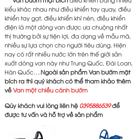
kiểu khác nhau như điều khiển tay quay, điều
khiển tay gạt, điều khiển khí nén, điều khiển
điện là một dòng van được ưa chuộng nhất
thị trường bởi sự tiện lợi, đa dạng về mẫu mã,
nhiều sự lựa chọn cho người tiêu dùng. Hiện
nay có rất nhiều nước lớn trên thế giới sản
xuất dòng van này như Trung Quốc, Đài Loan,
Hàn Quốc….
Ngoài sản phẩm Van bướm mặt
bích ra thì quý khách có thể tham khảo thêm
về
Van một chiều cánh bướm
Qúy khách vui lòng liên hệ
0395886539
để
được tư vấn và hỗ trợ về sản phẩm