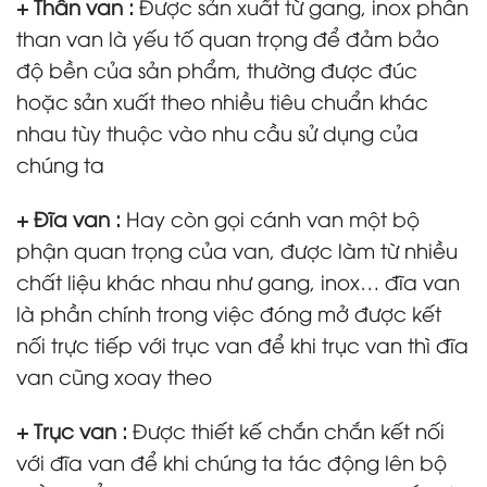
+ Thân van :
Được sản xuất từ gang, inox phần
than van là yếu tố quan trọng để đảm bảo
độ bền của sản phẩm, thường được đúc
hoặc sản xuất theo nhiều tiêu chuẩn khác
nhau tùy thuộc vào nhu cầu sử dụng của
chúng ta
+ Đĩa van :
Hay còn gọi cánh van một bộ
phận quan trọng của van, được làm từ nhiều
chất liệu khác nhau như gang, inox… đĩa van
là phần chính trong việc đóng mở được kết
nối trực tiếp với trục van để khi trục van thì đĩa
van cũng xoay theo
+ Trục van :
Được thiết kế chắn chắn kết nối
với đĩa van để khi chúng ta tác động lên bộ