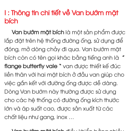
I : Thông tin chi tiết về Van bướm mặt
bích
Van bướm mặt bích
là một sản phẩm được
lắp đặt trên hệ thống đường ống, sử dụng để
đóng, mở dòng chảy đi qua. Van bướm mặt
bích còn có tên gọi khác bằng tiếng anh là
”
flange butterfly vale “
van được thiết kế đúc
liền thân với hai mặt bích ở đầu van giúp cho
việc gắn kết với đường ống được dễ dàng.
Dòng Van bướm này thường được sử dụng
cho các hệ thống có đường ống kích thước
lớn và áp suất cao, được sản xuất từ các
chất liệu như gang, inox …
Van bướm mặt bích
điều khiển bằng nhiều