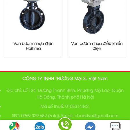
Van bướm nhựa điện
Van bướm nhựa điều khiển
Haitima
điện
CÔNG TY TNHH THƯƠNG MẠI SL Việt Nam
Địa chỉ: số 124, Đường Thanh Bình, Phường Mộ Lao, Quận
Hà Đông, Thành phố Hà Nội
Mã số thuế: 0108314442.
SĐT: 0969 329 682 (zalo), Email: chanslvn@gmail.com
Bản quyền thuộc về SL Viet Nam