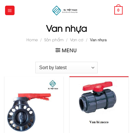
Skip
to
0
content
Van nhựa
Home
/
Sản phẩm
/
Van cơ
/
Van nhựa
MENU