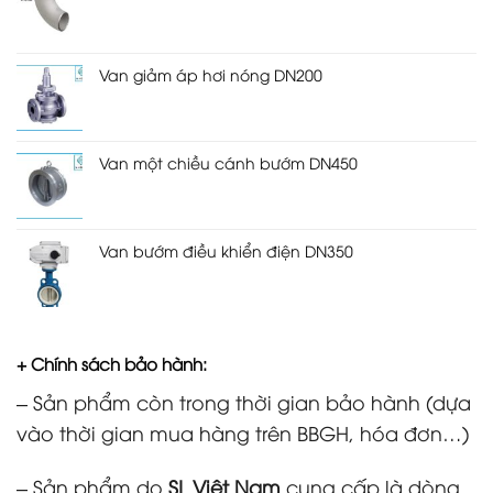
Van giảm áp hơi nóng DN200
Van một chiều cánh bướm DN450
Van bướm điều khiển điện DN350
+ Chính sách bảo hành:
– Sản phẩm còn trong thời gian bảo hành (dựa
vào thời gian mua hàng trên BBGH, hóa đơn…)
– Sản phẩm do
SL Việt Nam
cung cấp là dòng