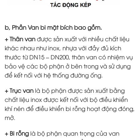
b, Phần Van bi mặt bích bao gồm.
+ Thân van
được sản xuất với nhiều chất liệu
khác nhau như inox, nhựa với đầy đủ kích
thước từ DN15 – DN200, thân van có nhiệm vụ
bảo vệ các bộ phận ở bên trong và sử dụng
để kết nối với hệ thống đường ống.
+ Trục van
là bộ phận được sản xuất bằng
chất liệu inox được kết nối với bộ điều khiển
khí nén để điều khiển bi rỗng hoạt động đóng,
mở.
+ Bi rỗng
là bộ phận quan trọng của van