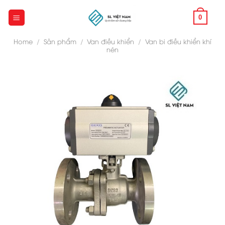
Skip
to
0
content
Home
/
Sản phẩm
/
Van điều khiển
/
Van bi điều khiển khí
nén