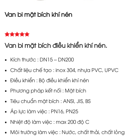
Van bi mặt bích khí nén
5.00
Rated
2
Van bi mặt bích điều khiển khí nén.
out of 5
based on
customer
Kích thước : DN15 – DN200
ratings
Chất liệu chế tạo : inox 304, nhựa PVC, UPVC
Điều khiển : Bộ điều khiển khí nén
Phương pháp kết nối : Mặt bích
Tiêu chuẩn mặt bích : ANSI, JIS, BS
Áp lực làm việc : PN16, PN25
Nhiệt độ làm việc : max 200 độ C
Môi trường làm việc : Nước, chất thải, chất lỏng