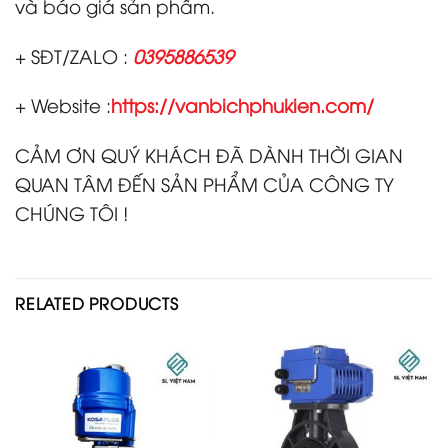
và báo giá sản phẩm.
+ SĐT/ZALO :
0395886539
+ Website :
https://vanbichphukien.com/
CẢM ƠN QUÝ KHÁCH ĐÃ DÀNH THỜI GIAN
QUAN TÂM ĐẾN SẢN PHẨM CỦA CÔNG TY
CHÚNG TÔI !
RELATED PRODUCTS