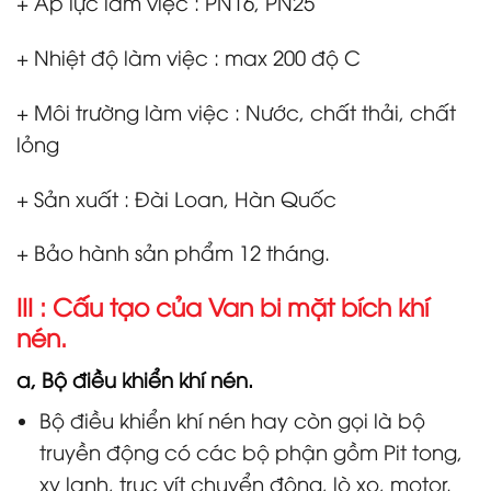
+ Áp lực làm việc : PN16, PN25
+ Nhiệt độ làm việc : max 200 độ C
+ Môi trường làm việc : Nước, chất thải, chất
lỏng
+ Sản xuất : Đài Loan, Hàn Quốc
+ Bảo hành sản phẩm 12 tháng.
III : Cấu tạo của Van bi mặt bích khí
nén.
a, Bộ điều khiển khí nén.
Bộ điều khiển khí nén hay còn gọi là bộ
truyền động có các bộ phận gồm Pit tong,
xy lanh, trục vít chuyển động, lò xo, motor.