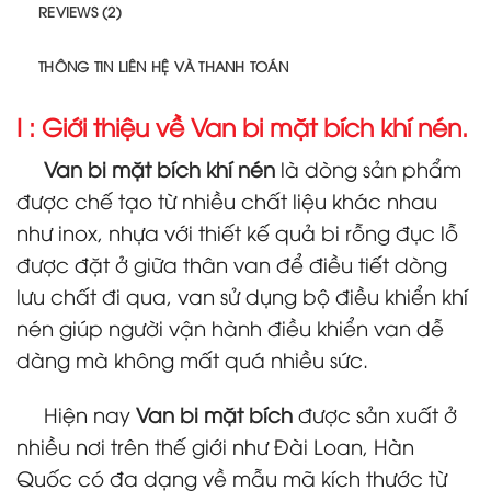
REVIEWS (2)
THÔNG TIN LIÊN HỆ VÀ THANH TOÁN
I : Giới thiệu về Van bi mặt bích khí nén.
Van bi mặt bích khí nén
là dòng sản phẩm
được chế tạo từ nhiều chất liệu khác nhau
như inox, nhựa với thiết kế quả bi rỗng đục lỗ
được đặt ở giữa thân van để điều tiết dòng
lưu chất đi qua, van sử dụng bộ điều khiển khí
nén giúp người vận hành điều khiển van dễ
dàng mà không mất quá nhiều sức.
Hiện nay
Van bi mặt bích
được sản xuất ở
nhiều nơi trên thế giới như Đài Loan, Hàn
Quốc có đa dạng về mẫu mã kích thước từ