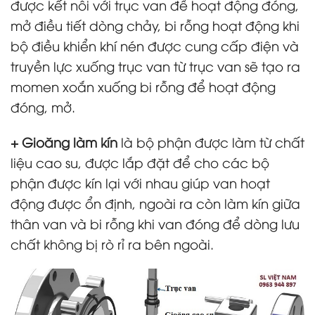
được kết nôi với trục van để hoạt động đóng,
mở điều tiết dòng chảy, bi rỗng hoạt động khi
bộ điều khiển khí nén được cung cấp điện và
truyền lực xuống trục van từ trục van sẽ tạo ra
momen xoắn xuống bi rỗng để hoạt động
đóng, mở.
+ Gioăng làm kín
là bộ phận được làm từ chất
liệu cao su, được lắp đặt để cho các bộ
phận được kín lại với nhau giúp van hoạt
động được ổn định, ngoài ra còn làm kín giữa
thân van và bi rỗng khi van đóng để dòng lưu
chất không bị rò rỉ ra bên ngoài.