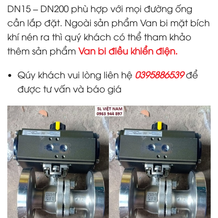
DN15 – DN200 phù hợp với mọi đường ống
cần lắp đặt. Ngoài sản phẩm Van bi mặt bích
khí nén ra thì quý khách có thể tham khảo
thêm sản phẩm
Van bi điều khiển điện
.
Qúy khách vui lòng liên hệ
0395886539
để
được tư vấn và báo giá