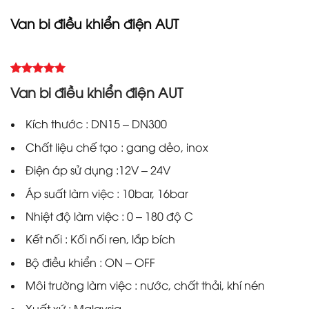
Van bi điều khiển điện AUT
5.00
Rated
2
Van bi điều khiển điện AUT
out of 5
based on
customer
Kích thước : DN15 – DN300
ratings
Chất liệu chế tạo : gang dẻo, inox
Điện áp sử dụng :12V – 24V
Áp suất làm việc : 10bar, 16bar
Nhiệt độ làm việc : 0 – 180 độ C
Kết nối : Kối nối ren, lắp bích
Bộ điều khiển : ON – OFF
Môi trường làm việc : nước, chất thải, khí nén
Xuất xứ : Malaysia