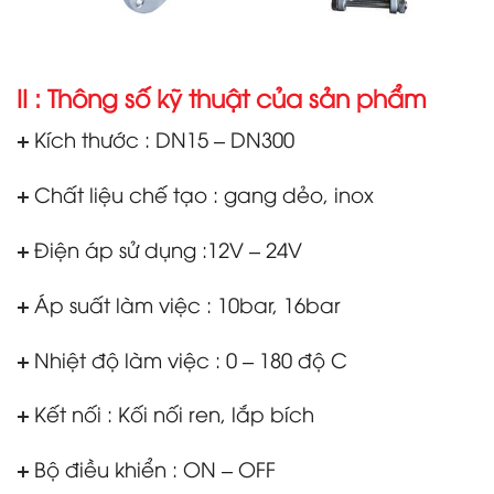
II : Thông số kỹ thuật của sản phẩm
+
Kích thước : DN15 – DN300
+
Chất liệu chế tạo : gang dẻo, inox
+
Điện áp sử dụng :12V – 24V
+
Áp suất làm việc : 10bar, 16bar
+
Nhiệt độ làm việc : 0 – 180 độ C
+
Kết nối : Kối nối ren, lắp bích
+
Bộ điều khiển : ON – OFF