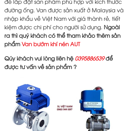
để lắp đặt sản phẩm phù hợp với kích thước
đường ống. Van được sản xuất ở Malaysia và
nhập khẩu về Việt Nam với giá thành rẻ, tiết
kiệm được chi phí cho người sử dụng.
Ngoài
ra thì quý khách có thể tham khảo thêm sản
phẩm
Van
bướm khí nén AUT
Qúy khách vui lòng liên hệ
0395886539
để
được tư vấn về sản phẩm ?