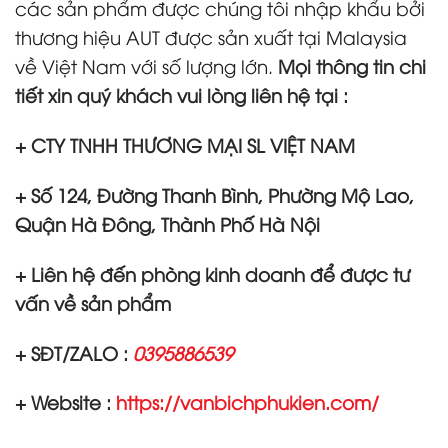
các sản phẩm được chúng tôi nhập khẩu bởi
thương hiệu AUT được sản xuất tại Malaysia
về Việt Nam với số lượng lớn.
Mọi thông tin chi
tiết xin quý khách vui lòng liên hệ tại :
+ CTY TNHH THƯƠNG MẠI SL VIỆT NAM
+ Số 124, Đường Thanh Bình, Phường Mộ Lao,
Quận Hà Đông, Thành Phố Hà Nội
+ Liên hệ đến phòng kinh doanh để được tư
vấn về sản phẩm
+ SĐT/ZALO :
0395886539
+ Website :
https://vanbichphukien.com/