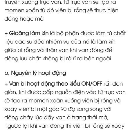
truyền xuống trục van, từ trục van sẽ tạo ra
momen xoắn từ đó viên bi rỗng sẽ thực hiện
đóng hoặc mở
+ Gioăng làm kín
là bộ phận được làm từ chất
liệu cao su dẻo nhiệm vụ của nó là làm kín
giữa bi rỗng và thân van khi van đóng để
dòng lưu chất không bị rò rỉ ra bên ngoài
b, Nguyên lý hoạt động
+ Van bi hoạt động theo kiểu ON/OFF
rất đơn
giản, khi được cấp nguồn điện vào từ trục van
sẽ tạo ra momen xoắn xuống viên bị rỗng và
xoay viên bi một góc 90 độ song song với
dòng chảy lúc đấy van ở trạng thái mở,
ngược lại khi van đóng thì viên bi rỗng sẽ xoay