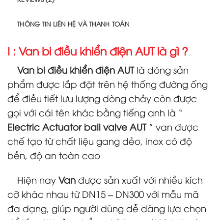
THÔNG TIN LIÊN HỆ VÀ THANH TOÁN
I : Van bi điều khiển điện AUT là gì ?
Van bi điều khiển điện AUT
là dòng sản
phẩm được lắp đặt trên hệ thống đường ống
để điều tiết lưu lượng dòng chảy còn được
gọi với cái tên khác bằng tiếng anh là “
Electric
Actuator ball valve AUT
” van được
chế tạo từ chất liệu gang dẻo, inox có độ
bền, độ an toàn cao
Hiện nay
Van
được sản xuất với nhiều kích
cỡ khác nhau từ DN15 – DN300 với mẫu mã
đa dạng, giúp người dùng dễ dàng lựa chọn