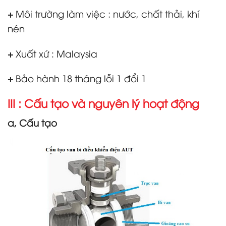
+
Môi trường làm việc : nước, chất thải, khí
nén
+
Xuất xứ : Malaysia
+
Bảo hành 18 tháng lỗi 1 đổi 1
III : Cấu tạo và nguyên lý hoạt động
a, Cấu tạo