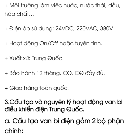
+ Môi trường làm việc nước, nước thải, dầu,
hóa chất…
+ Điện áp sử dụng: 24VDC, 220VAC, 380V.
+ Hoạt động On/Off hoặc tuyến tính.
+ Xuất xứ: Trung Quốc.
+ Bảo hành 12 tháng, CO, CQ đầy đủ.
+ Giao hàng toàn quốc.
3.Cấu tạo và nguyên lý hoạt động
van bi
điều khiển điện Trung Quốc.
a. Cấu tạo
van bi điện
gồm 2 bộ phận
chính: