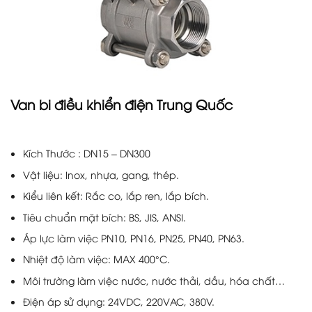
Van bi điều khiển điện Trung Quốc
Kích Thước : DN15 – DN300
Vật liệu: Inox, nhựa, gang, thép.
Kiểu liên kết: Rắc co, lắp ren, lắp bích.
Tiêu chuẩn mặt bích: BS, JIS, ANSI.
Áp lực làm việc PN10, PN16, PN25, PN40, PN63.
Nhiệt độ làm việc: MAX 400°C.
Môi trường làm việc nước, nước thải, dầu, hóa chất…
Điện áp sử dụng: 24VDC, 220VAC, 380V.