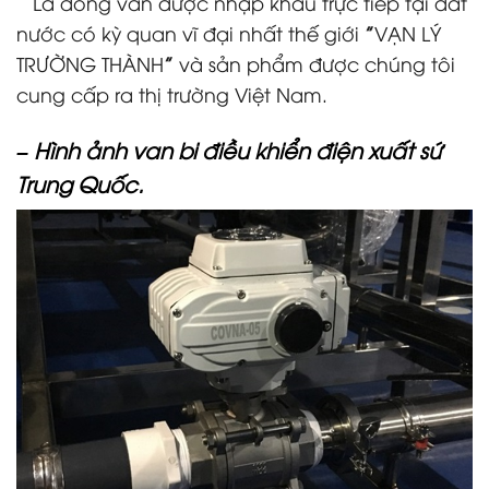
Là dòng van được nhập khẩu trực tiếp tại đất
nước có kỳ quan vĩ đại nhất thế giới
”
VẠN LÝ
TRƯỜNG THÀNH
”
và sản phẩm được chúng tôi
cung cấp ra thị trường Việt Nam.
– Hình ảnh
van bi điều khiển điện xuất sứ
Trung Quốc.