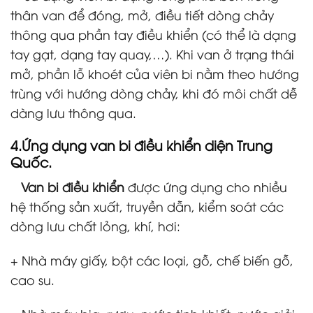
thân van để đóng, mở, điều tiết dòng chảy
thông qua phần tay điều khiển (có thể là dạng
tay gạt, dạng tay quay,…). Khi van ở trạng thái
mở, phần lỗ khoét của viên bi nằm theo hướng
trùng với hướng dòng chảy, khi đó môi chất dễ
dàng lưu thông qua.
4.Ứng dụng
van bi điều khiển diện Trung
Quốc
.
Van bi điều khiển
được ứng dụng cho nhiều
hệ thống sản xuất, truyền dẫn, kiểm soát các
dòng lưu chất lỏng, khí, hơi:
+ Nhà máy giấy, bột các loại, gỗ, chế biến gỗ,
cao su.