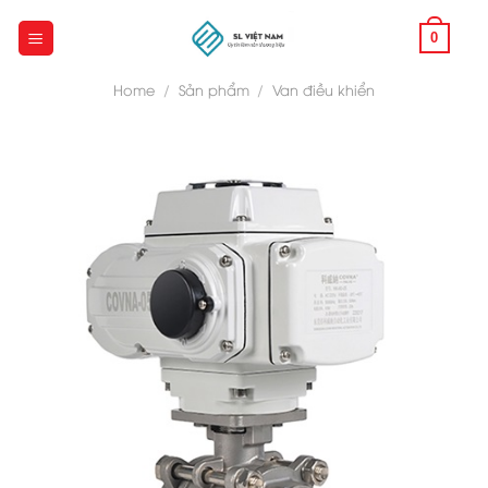
Skip
to
0
content
Home
/
Sản phẩm
/
Van điều khiển