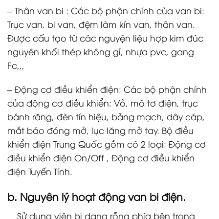
– Thân van bi : Các bộ phận chính của van bi:
Trục van, bi van, đệm làm kín van, thân van.
Được cấu tạo từ các nguyện liệu hợp kim đúc
nguyên khối thép không gỉ, nhựa pvc, gang
Fc,,,
– Động cơ điều khiển điện: Các bộ phận chính
của động cơ điều khiển: Vỏ, mô tơ điện, trục
bánh răng, đèn tín hiệu, bảng mạch, dây cáp,
mắt báo đóng mở, lục lăng mở tay. Bộ điều
khiển điện Trung Quốc gồm có 2 loại: Động cơ
điều khiển điện On/Off , Động cơ điều khiển
điện Tuyến Tính.
b. Nguyên lý hoạt động
van bi điện
.
Sử dụng viên bi dạng rỗng phía bên trong