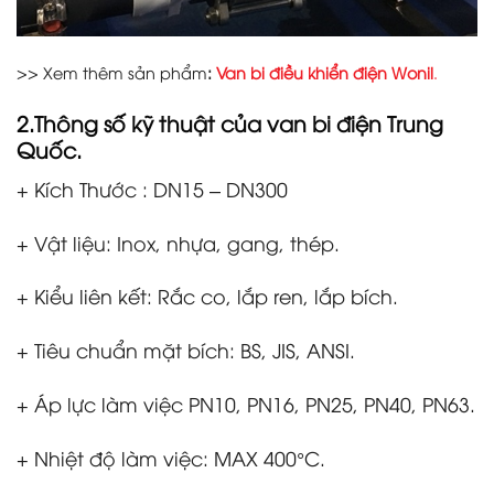
>>
Xem thêm sản phẩm
:
Van bi điều khiển điện Wonil
.
2.Thông số kỹ thuật của
van bi điện Trung
Quốc.
+ Kích Thước : DN15 – DN300
+ Vật liệu: Inox, nhựa, gang, thép.
+ Kiểu liên kết: Rắc co, lắp ren, lắp bích.
+ Tiêu chuẩn mặt bích: BS, JIS, ANSI.
+ Áp lực làm việc PN10, PN16, PN25, PN40, PN63.
+ Nhiệt độ làm việc: MAX 400°C.