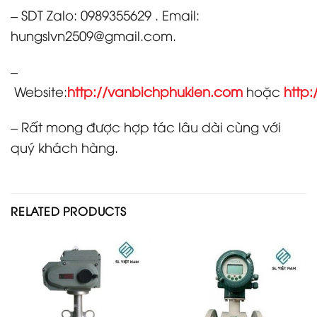
– SDT Zalo: 0989355629 . Email:
hungslvn2509@gmail.com.
–
Website:
http://vanbichphukien.com
hoặc
http:
– Rất mong được hợp tác lâu dài cùng với
quý khách hàng.
RELATED PRODUCTS