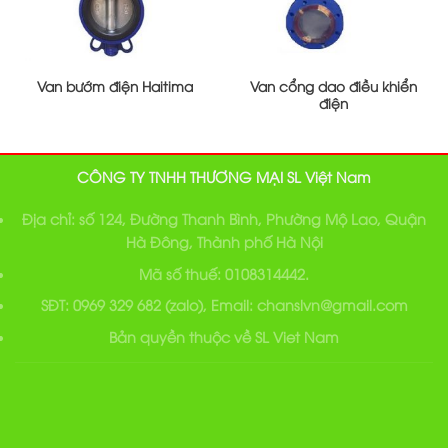
Van bướm điện Haitima
Van cổng dao điều khiển
điện
CÔNG TY TNHH THƯƠNG MẠI SL Việt Nam
Địa chỉ: số 124, Đường Thanh Bình, Phường Mộ Lao, Quận
Hà Đông, Thành phố Hà Nội
Mã số thuế: 0108314442.
SĐT: 0969 329 682 (zalo), Email: chanslvn@gmail.com
Bản quyền thuộc về SL Viet Nam