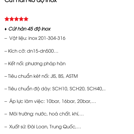
5.00
Rated
3
♦ Cút hàn 45 độ inox
out of 5
based on
– Vật liệu: inox 201-304-316
customer
ratings
– Kích cỡ: dn15-dn500…
– Kết nối: phương pháp hàn
– Tiêu chuẩn két nối: JIS, BS, ASTM
– Tiêu chuẩn độ dày: SCH10, SCH20, SCH40,..
– Áp lực làm việc: 10bar, 16bar, 20bar,…
– Môi trường: nước, hoá chất, khí,…
– Xuất sứ: Đài Loan, Trung Quốc,…