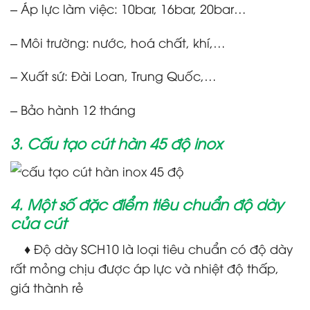
– Áp lực làm việc: 10bar, 16bar, 20bar…
– Môi trường: nước, hoá chất, khí,…
– Xuất sứ: Đài Loan, Trung Quốc,…
– Bảo hành 12 tháng
3. Cấu tạo cút hàn 45 độ inox
4. Một số đặc điểm tiêu chuẩn độ dày
của cút
♦ Độ dày SCH10 là loại tiêu chuẩn có độ dày
rất mỏng chịu được áp lực và nhiệt độ thấp,
giá thành rẻ