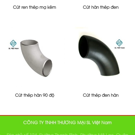
Cút ren thép mạ kẽm
Cút hàn thép đen
Cút thép hàn 90 độ
Cút thép đen hàn
CÔNG TY TNHH THƯƠNG MẠI SL Việt Nam
Địa chỉ: số 124, Đường Thanh Bình, Phường Mộ Lao, Quận