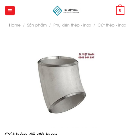
Skip
to
0
content
Home
/
Sản phẩm
/
Phụ kiện thép - inox
/
Cút thép - inox
Cút hàn 45 độ inox