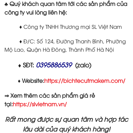
♣ Quý khách quan tâm tới các sản phẩm của
công ty vui lòng liên hệ:
♦ Công ty TNHH Thương mại SL Việt Nam
♦ Đ/C: Số 124, Đường Thanh Bình, Phường
Mộ Lao, Quận Hà Đông, Thành Phố Hà Nội
0395886539
♦ SĐT:
(zalo)
♦ Website:
https://bichtecutmakem.com/
⇒ Xem thêm các sản phẩm giá rẻ
tại:
https://slvietnam.vn/
Rất mong được sự quan tâm và hợp tác
lâu dài của quý khách hàng!