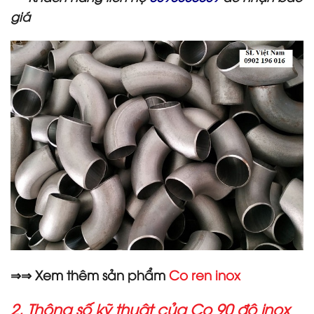
giá
⇒⇒ Xem thêm sản phẩm
Co ren inox
2. Thông số kỹ thuật của Co 90 độ inox