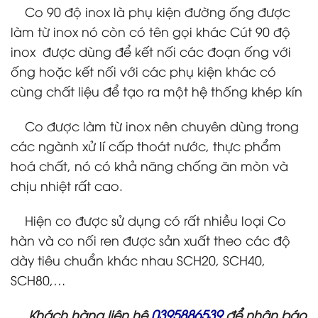
Co 90 độ inox là phụ kiện đường ống được
làm từ inox nó còn có tên gọi khác Cút 90 độ
inox được dùng để kết nối các đoạn ống với
ống hoặc kết nối với các phụ kiện khác có
cùng chất liệu để tạo ra một hệ thống khép kín
Co được làm từ inox nên chuyên dùng trong
các ngành xử lí cấp thoát nước, thực phẩm
hoá chất, nó có khả năng chống ăn mòn và
chịu nhiệt rất cao.
Hiện co được sử dụng có rất nhiều loại Co
hàn và co nối ren được sản xuất theo các độ
dày tiêu chuẩn khác nhau SCH20, SCH40,
SCH80,…
0395886539
Khách hàng liên hệ
để nhận báo