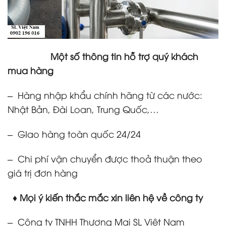
Một số thông tin hỗ trợ quý khách
mua hàng
– Hàng nhập khẩu chính hãng từ các nước:
Nhật Bản, Đài Loan, Trung Quốc,…
– GIao hàng toàn quốc 24/24
– Chi phí vận chuyển được thoả thuận theo
giá trị đơn hàng
♦ Mọi ý kiến thắc mắc xin liên hệ về công ty
– Công ty TNHH Thương Mại SL Việt Nam