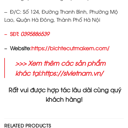
– Đ/C: Số 124, Đường Thanh Bình, Phường Mộ
Lao, Quận Hà Đông, Thành Phố Hà Nội
0395886539
– SĐT:
– Website
:
https://bichtecutmakem.com/
>>> Xem thêm các sản phẩm
khác tại:
https://slvietnam.vn/
Rất vui được hợp tác lâu dài cùng quý
khách hàng!
RELATED PRODUCTS