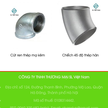
Cút ren thép mạ kẽm
Chếch 45 độ thép hàn
CÔNG TY TNHH THƯƠNG MẠI SL Việt Nam
Địa chỉ: số 124, Đường Thanh Bình, Phường Mộ Lao, Quận
Hà Đông, Thành phố Hà Nội
Mã số thuế: 0108314442.
SĐT: 0969 329 682 (zalo), Email: chanslvn@gmail.com