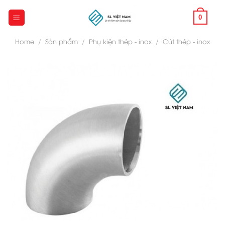
Skip
to
0
content
Home
/
Sản phẩm
/
Phụ kiện thép - inox
/
Cút thép - inox