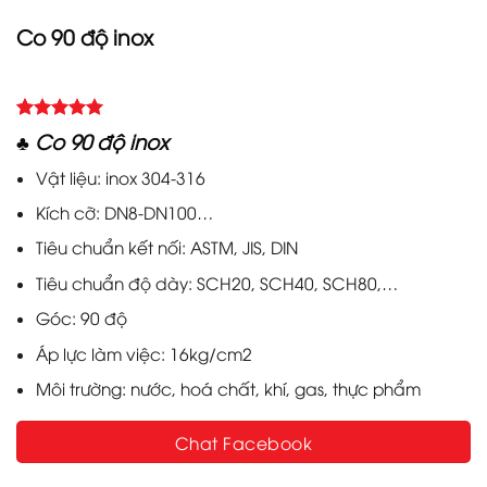
Co 90 độ inox
5.00
Rated
3
♣ Co 90 độ inox
out of 5
based on
Vật liệu: inox 304-316
customer
ratings
Kích cỡ: DN8-DN100…
Tiêu chuẩn kết nối: ASTM, JIS, DIN
Tiêu chuẩn độ dày: SCH20, SCH40, SCH80,…
Góc: 90 độ
Áp lực làm việc: 16kg/cm2
Môi trường: nước, hoá chất, khí, gas, thực phẩm
Chat Facebook