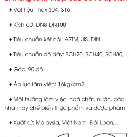
♦ Vật liệu: inox 304, 316
♦ Kích cỡ: DN8-DN100
♦ Tiêu chuẩn kết nối: ASTM, JIS, DIN
♦ Tiêu chuẩn độ dày: SCH20, SCH40, SCH80,…
♦ Góc: 90 độ
♦ Áp lực làm việc: 16kg/cm2
♦ Môi trường làm việc: hoá chất, nước, các
nhà máy chế biến thực phẩm và dược phẩm
♦ Xuất sứ: Malaysia, Việt Nam, Đài Loan,…