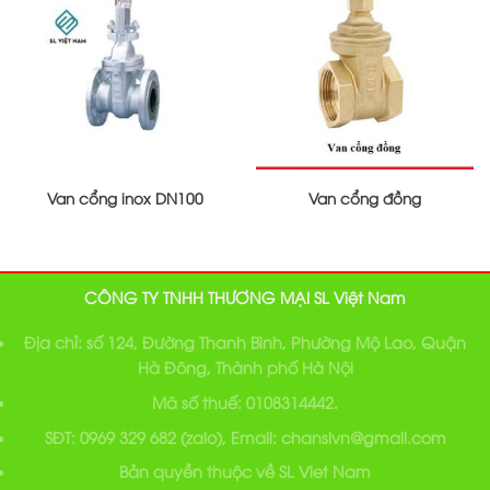
Van cổng inox DN100
Van cổng đồng
CÔNG TY TNHH THƯƠNG MẠI SL Việt Nam
Địa chỉ: số 124, Đường Thanh Bình, Phường Mộ Lao, Quận
Hà Đông, Thành phố Hà Nội
Mã số thuế: 0108314442.
SĐT: 0969 329 682 (zalo), Email: chanslvn@gmail.com
Bản quyền thuộc về SL Viet Nam