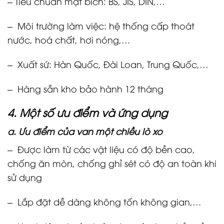
– Tiêu chuẩn mặt bích: BS, JIS, DIN,…
– Môi trường làm việc: hệ thống cấp thoát
nước, hoá chất, hơi nóng,…
– Xuất sứ: Hàn Quốc, Đài Loan, Trung Quốc,…
– Hàng sẵn kho bảo hành 12 tháng
4. Một số ưu điểm và ứng dụng
a. Ưu điểm của van một chiều lò xo
– Được làm từ các vật liệu có độ bền cao,
chống ăn mòn, chống ghỉ sét có độ an toàn khi
sử dụng
– Lắp đặt dễ dàng không tốn không gian,…