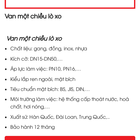
Van một chiều lò xo
Van một chiều lò xo
Chất liệu: gang, đồng, inox, nhựa
Kích cỡ: DN15-DN50,…
Áp lực làm việc: PN10, PN16,…
Kiểu lắp ren ngoài, mặt bích
Tiêu chuẩn mặt bích: BS, JIS, DIN,…
Môi trường làm việc: hệ thống cấp thoát nước, hoá
chất, hơi nóng,…
Xuất sứ: Hàn Quốc, Đài Loan, Trung Quốc,..
Bảo hành 12 tháng