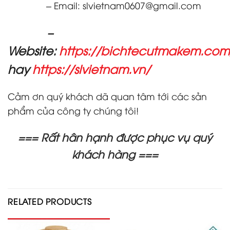
– Email: slvietnam0607@gmail.com
–
Website:
https://bichtecutmakem.com
hay
https://slvietnam.vn/
Cảm ơn quý khách dã quan tâm tới các sản
phẩm của công ty chúng tôi!
=== Rất hân hạnh được phục vụ quý
khách hàng ===
RELATED PRODUCTS