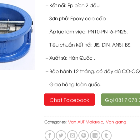
– Kết nối: Ép bích 2 đầu.
– Sơn phủ: Epoxy cao cấp.
– Áp lực làm việc: PN10-PN16-PN25.
– Tiêu chuẩn kết nối: JIS, DIN, ANSI, BS.
– Xuất sứ: Hàn Quốc .
– Bảo hành 12 tháng, có đầy đủ CO-CQ
– Giao hàng toàn quốc.
Chat Facebook
Gọi 0817 078 
Categories:
Van AUT Malaysia
,
Van gang