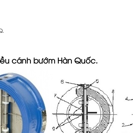
Q.
iều cánh bướm Hàn Quốc.