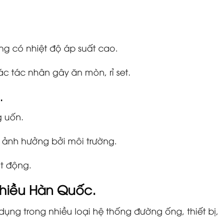
g có nhiệt độ áp suất cao.
c tác nhân gây ăn mòn, rỉ set.
.
 uốn.
ị ảnh hưởng bởi môi trường.
ạt động.
hiều Hàn Quốc.
ụng trong nhiều loại hệ thống đường ống, thiết bị,