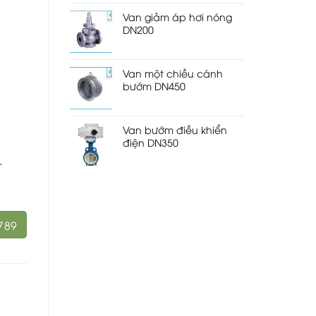
Van giảm áp hơi nóng
DN200
Van một chiều cánh
bướm DN450
Van bướm điều khiển
điện DN350
.
789