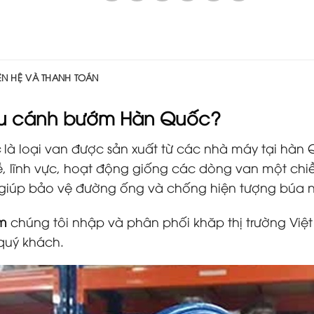
IÊN HỆ VÀ THANH TOÁN
ều cánh bướm Hàn Quốc
?
c
là loại van được sản xuất từ các nhà máy tại hàn Q
ề, lĩnh vực, hoạt động giống các dòng van một chi
giúp bảo vệ đường ống và chống hiện tượng búa 
am
chúng tôi nhập và phân phối khăp thị trường Việ
 quý khách.