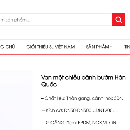
NG CHỦ
GIỚI THIỆU SL VIỆT NAM
SẢN PHẨM
TI
Van một chiều cánh bướm Hàn
Quốc
– Chất liệu: Thân gang, cánh inox 304.
– Kích cỡ: DN50-DN500…DN1200.
– GIOĂNG đệm: EPDM,INOX,VITON.