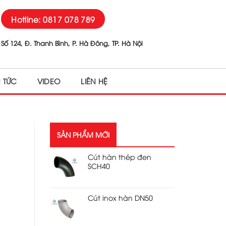
Hotline: 0817 078 789
Số 124, Đ. Thanh Bình, P. Hà Đông, TP. Hà Nội
N TỨC
VIDEO
LIÊN HỆ
SẢN PHẨM MỚI
Cút hàn thép đen
SCH40
Cút inox hàn DN50