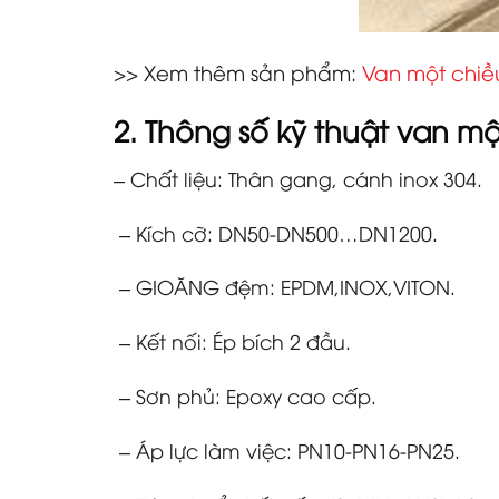
>> Xem thêm sản phẩm:
Van một chiề
2. Thông số kỹ thuật
van mộ
– Chất liệu: Thân gang, cánh inox 304.
– Kích cỡ: DN50-DN500…DN1200.
– GIOĂNG đệm: EPDM,INOX,VITON.
– Kết nối: Ép bích 2 đầu.
– Sơn phủ: Epoxy cao cấp.
– Áp lực làm việc: PN10-PN16-PN25.