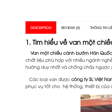
DESCRIPTION
REVIEWS (0)
THÔNG TIN L
1. Tìm hiểu về
van một chi
Van một chiều cánh bướm Hàn Quố
chất liệu phù hợp với nhiều ngành ngh
hướng duy nhất và chống chảy ngược 
Các loại van được
công ty SL Việt N
phục vụ tốt cho hệ thống, thiết bị của