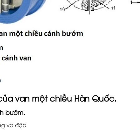
 của
van một chiều Hàn Quốc.
nh bướm
.
ng va đập.