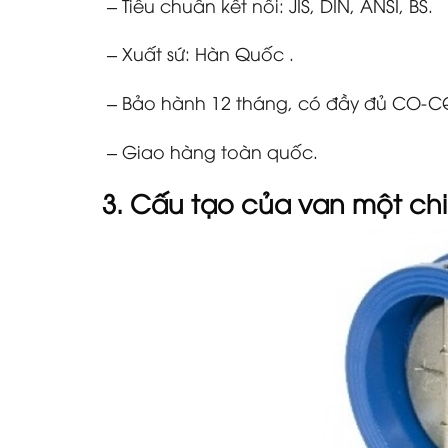
– Tiêu chuẩn kết nối: JIS, DIN, ANSI, BS.
– Xuất sứ: Hàn Quốc .
– Bảo hành 12 tháng, có đầy đủ CO-C
– Giao hàng toàn quốc.
3. Cấu tạo của
van một ch