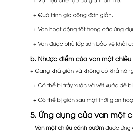
+ Quá trình gia công đơn giản.
+ Van hoạt động tốt trong các ứng dụn
+ Van được phủ lớp sơn bảo vệ khỏi cá
b. Nhược điểm của
van một chiều 
+ Gang khá giòn và không có khả năng
+ Có thể bị trầy xước và vết xước dễ b
+ Có thể bị giãn sau một thời gian ho
5. Ứng dụng của
van một c
Van một chiều cánh bướm
được ứng d