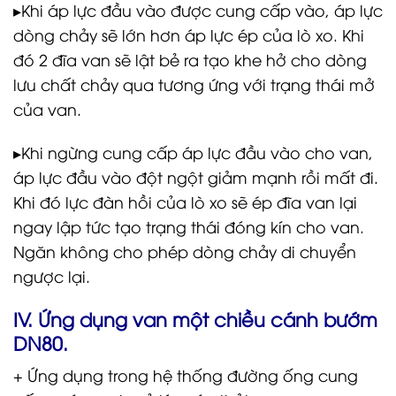
▸Khi áp lực đầu vào được cung cấp vào, áp lực
dòng chảy sẽ lớn hơn áp lực ép của lò xo. Khi
đó 2 đĩa van sẽ lật bẻ ra tạo khe hở cho dòng
lưu chất chảy qua tương ứng với trạng thái mở
của van.
▸Khi ngừng cung cấp áp lực đầu vào cho van,
áp lực đầu vào đột ngột giảm mạnh rồi mất đi.
Khi đó lực đàn hồi của lò xo sẽ ép đĩa van lại
ngay lập tức tạo trạng thái đóng kín cho van.
Ngăn không cho phép dòng chảy di chuyển
ngược lại.
IV. Ứng dụng van một chiều cánh bướm
DN80.
+ Ứng dụng trong hệ thống đường ống cung