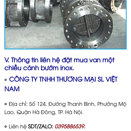
V. Thông tin liên hệ đặt mua van một
chiều cánh bướm inox.
CÔNG TY TNHH THƯƠNG MẠI SL VIỆT
৹
NAM
৹
Địa chỉ: Số 124, Đường Thanh Bình, Phường Mộ
Lao, Quận Hà Đông, TP. Hà Nội.
৹
Liên hệ
SDT/ZALO:
0395886539
.