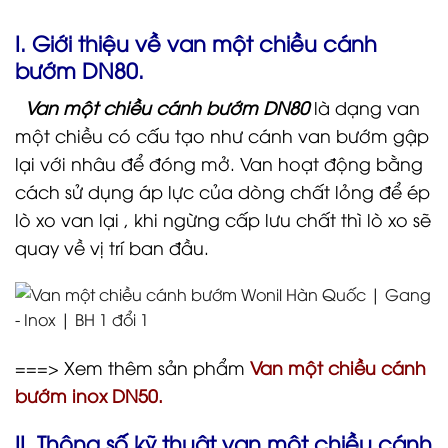
I. Giới thiệu về van một chiều cánh
bướm DN80.
Van một chiều cánh bướm DN80
là dạng van
một chiều có cấu tạo như cánh van bướm gập
lại với nhâu để đóng mở. Van hoạt động bằng
cách sử dụng áp lực của dòng chất lỏng để ép
lò xo van lại , khi ngừng cấp lưu chất thì lò xo sẽ
quay về vị trí ban đầu.
===> Xem thêm sản phẩm
Van một chiều cánh
bướm inox DN50.
II. Thông số kỹ thuật van một chiều cánh