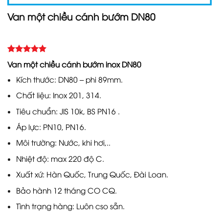
Van một chiều cánh bướm DN80
5.00
Rated
3
Van một chiều cánh bướm inox DN80
out of 5
based on
Kích thước: DN80 – phi 89mm.
customer
ratings
Chất liệu: Inox 201, 314.
Tiêu chuẩn: JIS 10k, BS PN16 .
Áp lực: PN10, PN16.
Môi trường: Nước, khi hơi,..
Nhiệt độ: max 220 độ C.
Xuất xứ: Hàn Quốc, Trung Quốc, Đài Loan.
Bảo hành 12 tháng CO CQ.
Tình trạng hàng: Luôn cso sẵn.