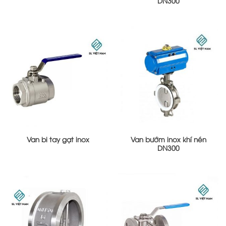
DN300
Van bi tay gạt inox
Van bướm inox khí nén
DN300