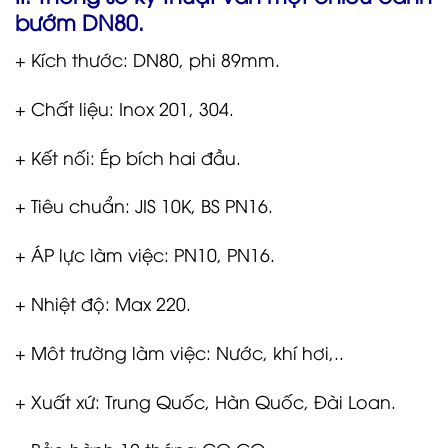
bướm DN80.
+ Kích thước: DN80, phi 89mm.
+ Chất liệu: Inox 201, 304.
+ Kết nối: Ép bích hai đầu.
+ Tiêu chuẩn: JIS 10K, BS PN16.
+ ÁP lực làm việc: PN10, PN16.
+ Nhiệt độ: Max 220.
+ Môt trường làm việc: Nước, khí hơi,..
+ Xuất xứ: Trung Quốc, Hàn Quốc, Đài Loan.