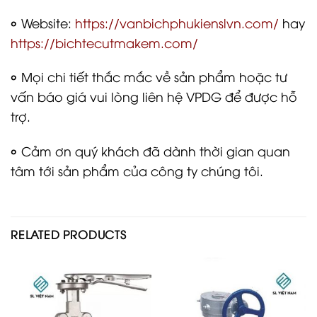
৹
Website:
https://vanbichphukienslvn.com/
hay
https://bichtecutmakem.com/
৹
Mọi chi tiết thắc mắc về sản phẩm hoặc tư
vấn báo giá vui lòng liên hệ VPDG để được hỗ
trợ.
৹
Cảm ơn quý khách đã dành thời gian quan
tâm tới sản phẩm của công ty chúng tôi.
RELATED PRODUCTS