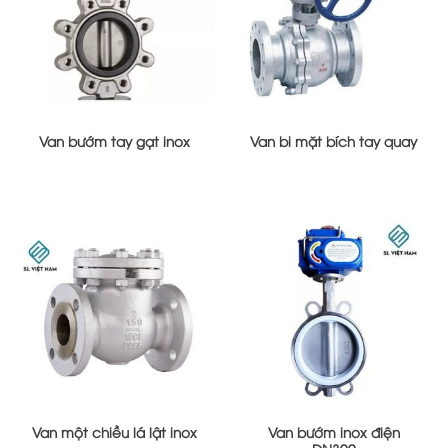
Van bướm tay gạt inox
Van bi mặt bích tay quay
Van một chiều lá lật inox
Van bướm inox điện