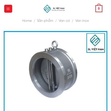
Skip
to
0
content
Home
/
Sản phẩm
/
Van cơ
/
Van inox