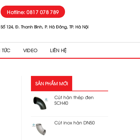
Hotline: 0817 078 789
Số 124, Đ. Thanh Bình, P. Hà Đông, TP. Hà Nội
N TỨC
VIDEO
LIÊN HỆ
SẢN PHẨM MỚI
Cút hàn thép đen
SCH40
Cút inox hàn DN50