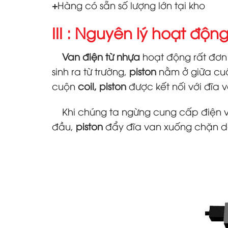
+
Hàng có sẵn số lượng lớn tại kho
III : Nguyên lý hoạt độ
Van điện từ nhựa
hoạt động rất đơn 
sinh ra từ trường,
piston
nằm ở giữa cu
cuộn
coil, piston
được kết nối với đĩa 
Khi chúng ta ngừng cung cấp điện 
đầu,
piston
đẩy đĩa van xuống chặn d