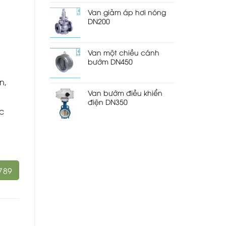
Van giảm áp hơi nóng
DN200
Van một chiều cánh
bướm DN450
n,
Van bướm điều khiển
điện DN350
c
789