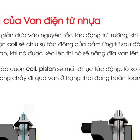
ng của Van điện từ nhựa
giản dựa vào nguyên tắc tác động từ trường, khi
ộn
coil
sẽ chịu sự tác động của cảm ứng từ sau đ
van, khi nó được kéo lên thì nó sẽ nâng đĩa van l
vào cuộn
coil, piston
sẽ mất đi lực tác động, lò xo
òng chảy đi qua van ở trạng thái đóng hoàn toàn