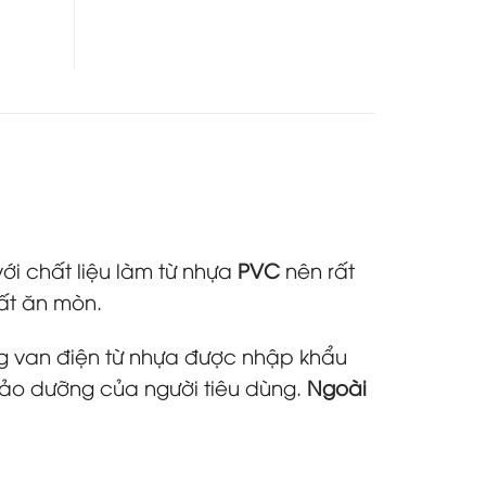
ới chất liệu làm từ nhựa
PVC
nên rất
hất ăn mòn.
ng van điện từ nhựa được nhập khẩu
 bảo dưỡng của người tiêu dùng.
Ngoài