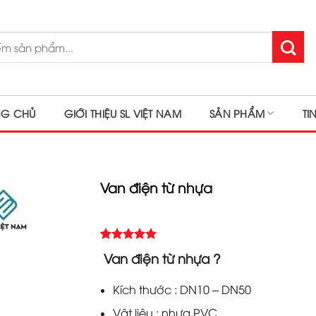
NG CHỦ
GIỚI THIỆU SL VIỆT NAM
SẢN PHẨM
TI
Van điện từ nhựa
5.00
Rated
2
Van điện từ nhựa ?
out of 5
based on
customer
Kích thước : DN10 – DN50
ratings
Vật liệu : nhựa PVC