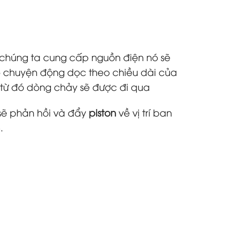
 chúng ta cung cấp nguồn điện nó sẽ
ó chuyện động dọc theo chiều dài của
ên từ đó dòng chảy sẽ được đi qua
 sẽ phản hồi và đẩy
piston
về vị trí ban
.