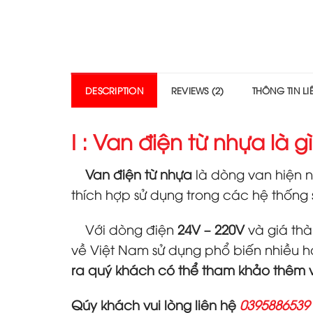
DESCRIPTION
REVIEWS (2)
THÔNG TIN L
I : Van điện từ nhựa là gì
Van điện từ nhựa
là dòng van hiện n
thích hợp sử dụng trong các hệ thống 
Với dòng điện
24V – 220V
và giá th
về Việt Nam sử dụng phổ biến nhiều h
ra quý khách có thể tham khảo thêm
Qúy khách vui lò
ng liên hệ
0395886539