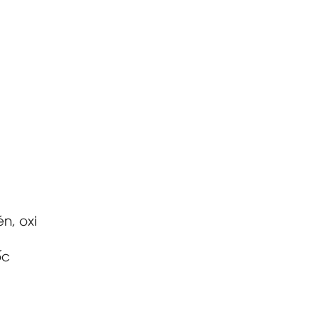
n, oxi
ốc