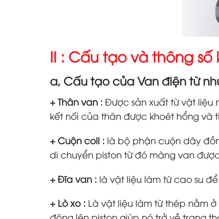
II : Cấu tạo và thông số 
a, Cấu tạo của Van điện từ n
+ Thân van :
Được sản xuất từ vật liệ
kết nối của thân được khoét hổng và t
+ Cuộn coil :
là bộ phận cuộn dây đồng
di chuyển piston từ đó màng van đượ
+ Đĩa van :
là vật liệu làm từ cao su 
+ Lò xo :
Là vật liệu làm từ thép nằm ở 
động lên piston giúp nó trở về trạng t