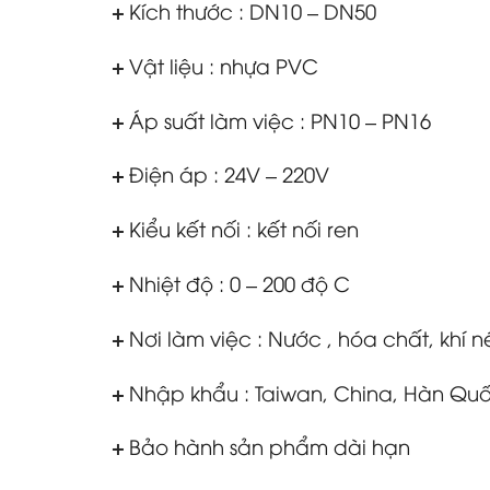
+
Kích thước : DN10 – DN50
+
Vật liệu : nhựa PVC
+
Áp suất làm việc : PN10 – PN16
+
Điện áp : 24V – 220V
+
Kiểu kết nối : kết nối ren
+
Nhiệt độ : 0 – 200 độ C
+
Nơi làm việc : Nước , hóa chất, khí né
+
Nhập khẩu : Taiwan, China, Hàn Qu
+
Bảo hành sản phẩm dài hạn