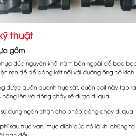
kỹ thuật
hựa gồm
u nhựa đúc nguyên khối nằm bên ngoài để bao bọ
iện ren để dể dàng kết nối với đường ống có kích
 được quấn quanh trục sắt, cuộn coil này tạo ra
c nâng lên và dòng chảy sẽ được đi qua
để sử dụng ngăn chặn cho phép dòng chảy đi qua
phí sau trục van, mục đích của nó là khi chúng ta
hái ban đầu