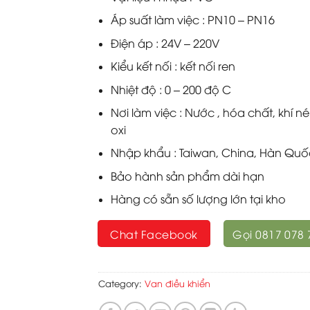
Áp suất làm việc : PN10 – PN16
Điện áp : 24V – 220V
Kiểu kết nối : kết nối ren
Nhiệt độ : 0 – 200 độ C
Nơi làm việc : Nước , hóa chất, khí né
oxi
Nhập khẩu : Taiwan, China, Hàn Quố
Bảo hành sản phẩm dài hạn
Hàng có sẵn số lượng lớn tại kho
Chat Facebook
Gọi 0817 078 
Category:
Van điều khiển