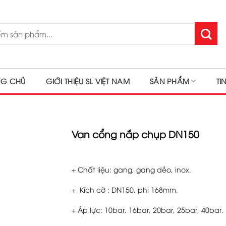
NG CHỦ
GIỚI THIỆU SL VIỆT NAM
SẢN PHẨM
TI
Van cổng nắp chụp DN150
+ Chất liệu: gang, gang dẻo, inox.
+ Kích cỡ : DN150, phi 168mm.
+ Áp lực: 10bar, 16bar, 20bar, 25bar, 40bar.