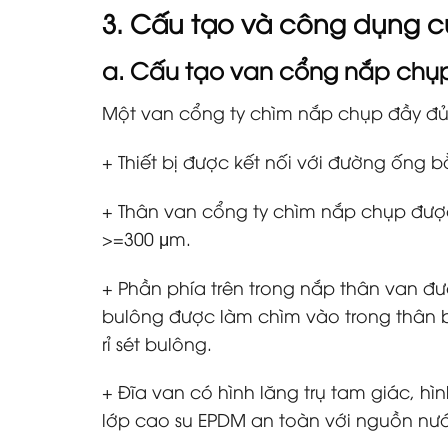
3. Cấu tạo và công dụng 
a. Cấu tạo
van cổng nắp chụp
Một van cổng ty chìm nắp chụp đầy đ
+ Thiết bị được kết nối với đường ống
+ Thân van cổng ty chìm nắp chụp đượ
>=300 μm.
+ Phần phía trên trong nắp thân van đư
bulông được làm chìm vào trong thân b
rỉ sét bulông.
+ Đĩa van có hình lăng trụ tam giác, 
lớp cao su EPDM an toàn với nguồn nư