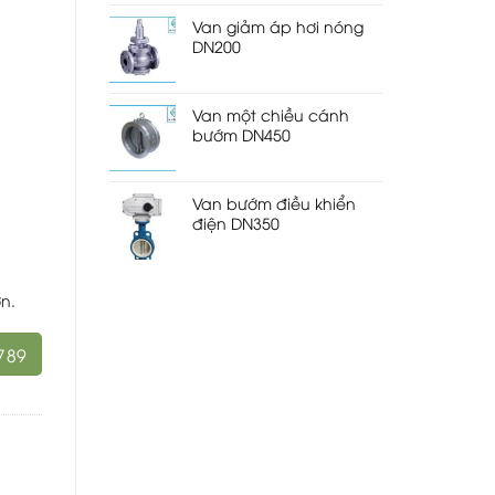
Van giảm áp hơi nóng
DN200
Van một chiều cánh
bướm DN450
Van bướm điều khiển
điện DN350
ớn.
789