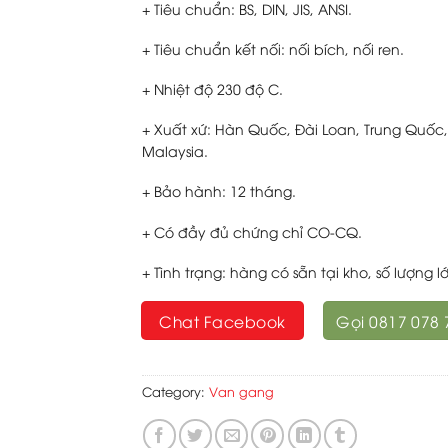
+ Tiêu chuẩn: BS, DIN, JIS, ANSI.
+ Tiêu chuẩn kết nối: nối bích, nối ren.
+ Nhiệt độ 230 độ C.
+ Xuất xứ: Hàn Quốc, Đài Loan, Trung Quốc,
Malaysia.
+ Bảo hành: 12 tháng.
+ Có đầy đủ chứng chỉ CO-CQ.
+ Tình trạng: hàng có sẵn tại kho, số lượng l
Chat Facebook
Gọi 0817 078 
Category:
Van gang