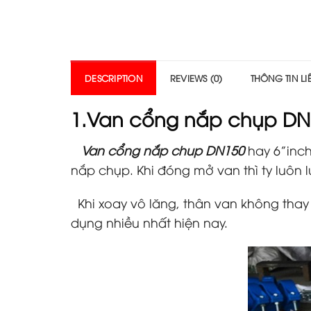
DESCRIPTION
REVIEWS (0)
THÔNG TIN L
1.
Van cổng nắp chụp DN
Van cổng nắp chup DN150
hay 6”inch
nắp chụp. Khi đóng mở van thì ty luôn
Khi xoay vô lăng, thân van không thay
dụng nhiều nhất hiện nay.