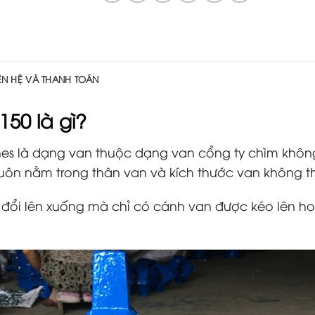
IÊN HỆ VÀ THANH TOÁN
150
là gì?
es là dạng van thuộc dạng van cổng ty chìm khôn
 luôn nằm trong thân van và kích thước van không t
 đổi lên xuống mà chỉ có cánh van được kéo lên ho