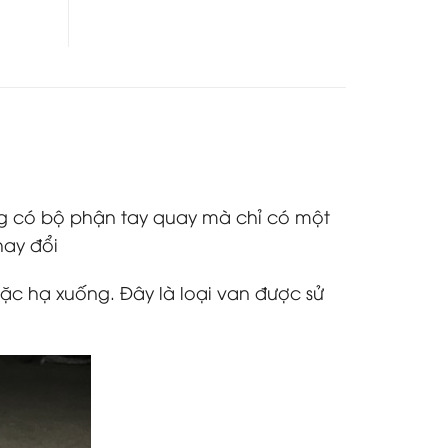
g có bộ phận tay quay mà chỉ có một
hay đổi
ặc hạ xuống. Đây là loại van được sử