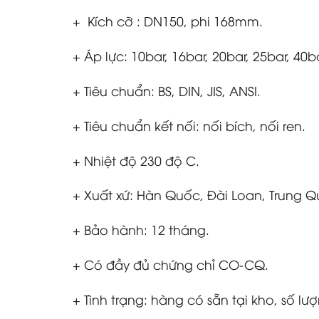
+ Kích cỡ : DN150, phi 168mm.
+ Áp lực: 10bar, 16bar, 20bar, 25bar, 40ba
+ Tiêu chuẩn: BS, DIN, JIS, ANSI.
+ Tiêu chuẩn kết nối: nối bích, nối ren.
+ Nhiệt độ 230 độ C.
+ Xuất xứ: Hàn Quốc, Đài Loan, Trung Q
+ Bảo hành: 12 tháng.
+ Có đầy đủ chứng chỉ CO-CQ.
+ Tình trạng: hàng có sẵn tại kho, số lượ