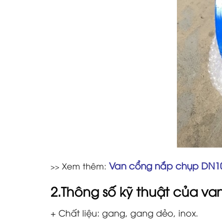
Van cổng nắp chụp DN1
Xem thêm:
>>
2.Thông số kỹ thuật của
va
+ Chất liệu: gang, gang dẻo, inox.