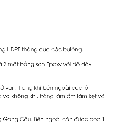
 ống HDPE thông qua các bulông.
ả 2 mặt bằng sơn Epoxy với độ dầy
ở van, trong khi bên ngoài các lỗ
và không khí, tráng làm ẩm làm kẹt và
ng Gang Cầu. Bên ngoài còn được bọc 1