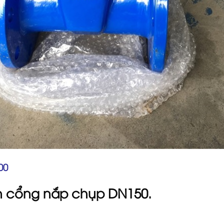
00
n cổng nắp chụp DN150.