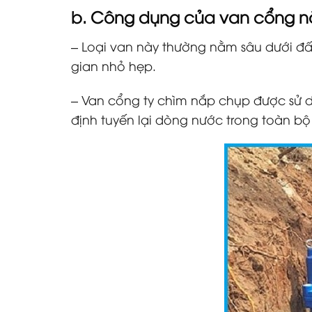
b. Công dụng của
van cổng n
– Loại van này thường nằm sâu dưới đất
gian nhỏ hẹp.
– Van cổng ty chìm nắp chụp được sử dụ
định tuyến lại dòng nước trong toàn b