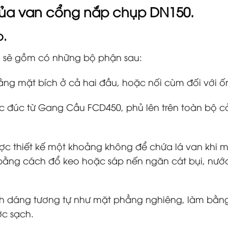
của
van cổng nắp chụp DN150.
.
ủ sẽ gồm có những bộ phận sau:
 bằng mặt bích ở cả hai đầu, hoặc nối cùm đối với
c đúc từ Gang Cầu FCD450, phủ lên trên toàn bộ c
ợc thiết kế một khoảng không để chứa lá van khi m
ằng cách đổ keo hoặc sáp nến ngăn cát bụi, nước 
hình dáng tương tự như mặt phẳng nghiêng, làm bằ
ớc sạch.