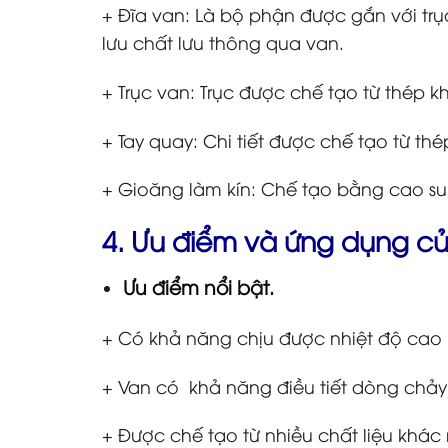
+ Đĩa van: Là bộ phận được gắn với tr
lưu chất lưu thông qua van.
+ Trục van: Trục được chế tạo từ thép 
+ Tay quay: Chi tiết được chế tạo từ t
+ Gioăng làm kín: Chế tạo bằng cao su
4. Ưu điểm và ứng dụng củ
Ưu điểm nổi bật.
+ Có khả năng chịu được nhiệt độ cao 
+ Van có khả năng điều tiết dòng chảy cự
+ Được chế tạo từ nhiều chất liệu khá