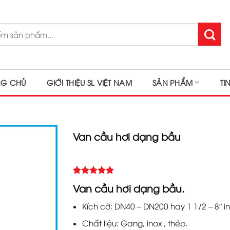
NG CHỦ
GIỚI THIỆU SL VIỆT NAM
SẢN PHẨM
TI
Van cầu hơi dạng bầu
5.00
Rated
1
Van cầu hơi dạng bầu.
out of 5
based on
Kích cỡ: DN40 – DN200 hay 1 1/2 – 8″ in
customer
rating
Chất liệu: Gang, inox , thép.