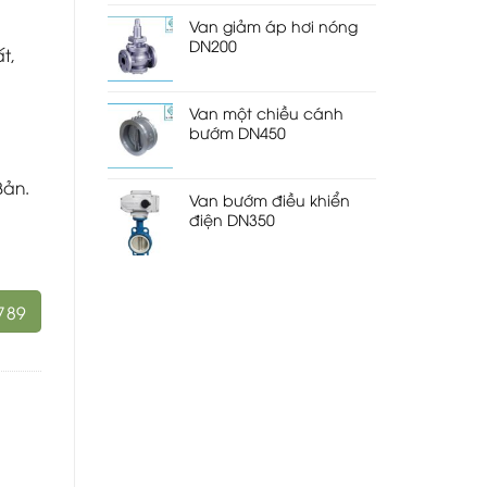
Van giảm áp hơi nóng
DN200
t,
Van một chiều cánh
bướm DN450
Bản.
Van bướm điều khiển
điện DN350
789