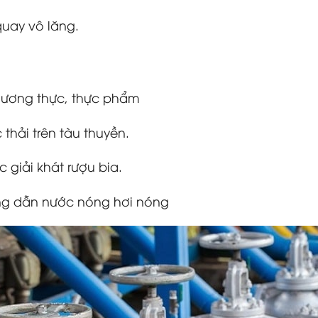
uay vô lăng.
 lương thực, thực phẩm
 thải trên tàu thuyền.
giải khát rượu bia.
ng dẫn nước nóng hơi nóng