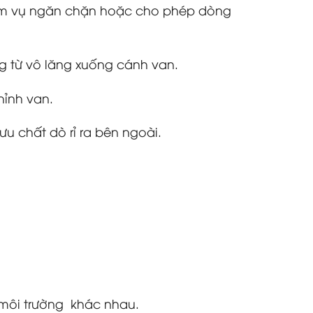
hiệm vụ ngăn chặn hoặc cho phép dòng
ng từ vô lăng xuống cánh van.
hỉnh van.
u chất dò rỉ ra bên ngoài.
 môi trường khác nhau.