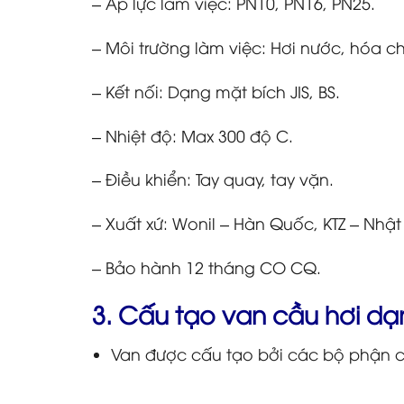
– Áp lực làm việc: PN10, PN16, PN25.
– Môi trường làm việc: Hơi nước, hóa ch
– Kết nối: Dạng mặt bích JIS, BS.
– Nhiệt độ: Max 300 độ C.
– Điều khiển: Tay quay, tay vặn.
– Xuất xứ: Wonil – Hàn Quốc, KTZ – Nhật
– Bảo hành 12 tháng CO CQ.
3. Cấu tạo van cầu hơi dạ
Van được cấu tạo bởi các bộ phận chí