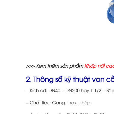
>>> Xem thêm sản phẩm
Khớp nối cao
2. Thông số kỹ thuật van c
– Kích cỡ: DN40 – DN200 hay 1 1/2 – 8″ i
– Chất liệu: Gang, inox , thép.