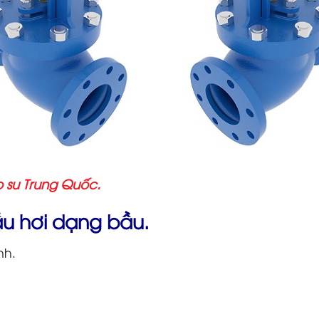
 su Trung Quốc.
ầu hơi dạng bầu.
nh.