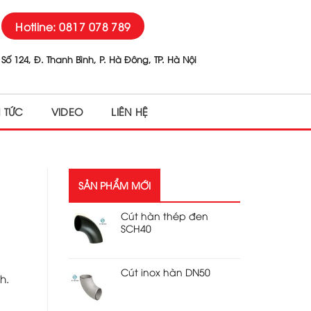
Hotline: 0817 078 789
Số 124, Đ. Thanh Bình, P. Hà Đông, TP. Hà Nội
N TỨC
VIDEO
LIÊN HỆ
SẢN PHẨM MỚI
Cút hàn thép đen
SCH40
Cút inox hàn DN50
h.