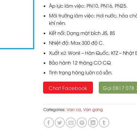
Áp lực làm việc: PN10, PN16, PN25.
Môi trường làm việc: Hơi nước, hóa chấ
khí nén.
Kết nối: Dạng mặt bích JIS, BS
Nhiệt độ: Max 300 độ C.
Xuất xứ: Wonil – Hàn Quốc, KTZ – Nhật 
Bảo hành 12 tháng CO CQ
Tình trạng hàng luôn có sẵn.
Chat Facebook
Gọi 0817 078 
Categories:
Van cơ
,
Van gang