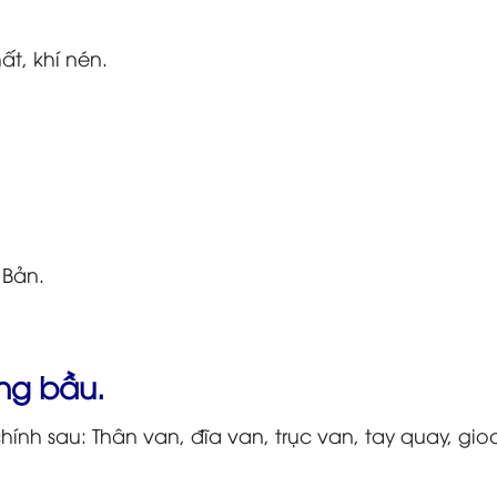
ất, khí nén.
 Bản.
ng bầu.
nh sau: Thân van, đĩa van, trục van, tay quay, gio