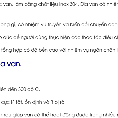
ục van, làm bằng chất liệu inox 304. Đĩa van có n
không gỉ, có nhiệm vụ truyền và biến đổi chuyển độ
hép đúc để người dùng thực hiện các thao tác điều c
 tổng hợp có độ bền cao với nhiệm vụ ngăn chặn lư
a van.
lên đến 300 độ C.
c kì tốt, ổn định và ít bị rò
c nhau giúp van có thể hoạt động được trong nhiều