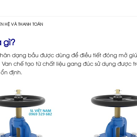
IÊN HỆ VÀ THANH TOÁN
 gì?
 thân dạng bầu được dùng để điều tiết đóng mở g
Van chế tạo từ chất liệu gang đúc sử dụng được t
 ổn định.