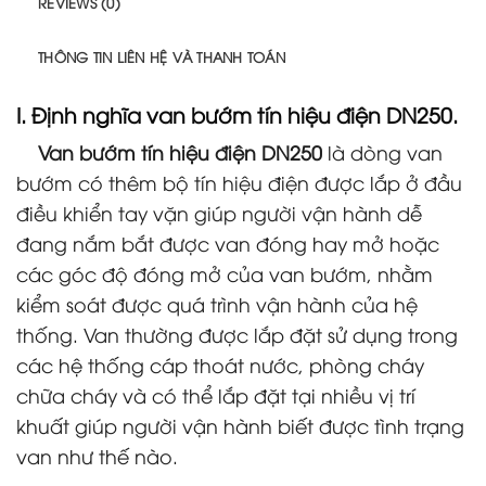
REVIEWS (0)
THÔNG TIN LIÊN HỆ VÀ THANH TOÁN
I. Định nghĩa
van bướm tín hiệu điện DN250.
Van bướm tín hiệu điện DN250
là dòng van
bướm có thêm bộ tín hiệu điện được lắp ở đầu
điều khiển tay vặn giúp người vận hành dễ
đang nắm bắt được van đóng hay mở hoặc
các góc độ đóng mở của van bướm, nhằm
kiểm soát được quá trình vận hành của hệ
thống. Van thường được lắp đặt sử dụng trong
các hệ thống cáp thoát nước, phòng cháy
chữa cháy và có thể lắp đặt tại nhiều vị trí
khuất giúp người vận hành biết được tình trạng
van như thế nào.