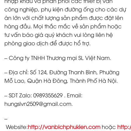
nhập khẩu và phân phối các thiết bị van
công nghiệp, phụ kiện đường ống cho các dự
án lớn với chất lượng sản phẩm được đặt lên
hàng đầu. Mọi thắc mắc về sản phẩm hoặc
tư vấn báo giá quý khách vui lòng liên hệ
phòng giao dịch để được hổ trợ.
– Công ty TNHH Thương mại SL Việt Nam.
– Địa chỉ: Số 124, Đường Thanh Bình, Phường
Mỗ Lao, Quận Hà Đông, Thành Phố Hà Nội.
– SDT Zalo: 0989355629 . Email:
hungslvn2509@gmail.com.
–
Website:
http://vanbichphukien.com
hoặc
http: