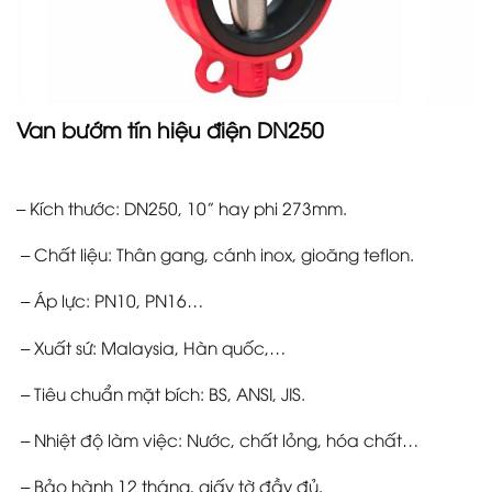
Van bướm tín hiệu điện DN250
– Kích thước: DN250, 10” hay phi 273mm.
– Chất liệu: Thân gang, cánh inox, gioăng teflon.
– Áp lực: PN10, PN16…
– Xuất sứ: Malaysia, Hàn quốc,…
– Tiêu chuẩn mặt bích: BS, ANSI, JIS.
– Nhiệt độ làm việc: Nước, chất lỏng, hóa chất…
– Bảo hành 12 tháng, giấy tờ đầy đủ.