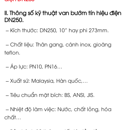
II. Thông số kỹ thuật
van bướm tín hiệu điện
DN250.
– Kích thước: DN250, 10” hay phi 273mm.
– Chất liệu: Thân gang, cánh inox, gioăng
teflon.
– Áp lực: PN10, PN16…
– Xuất sứ: Malaysia, Hàn quốc,…
– Tiêu chuẩn mặt bích: BS, ANSI, JIS.
– Nhiệt độ làm việc: Nước, chất lỏng, hóa
chất…