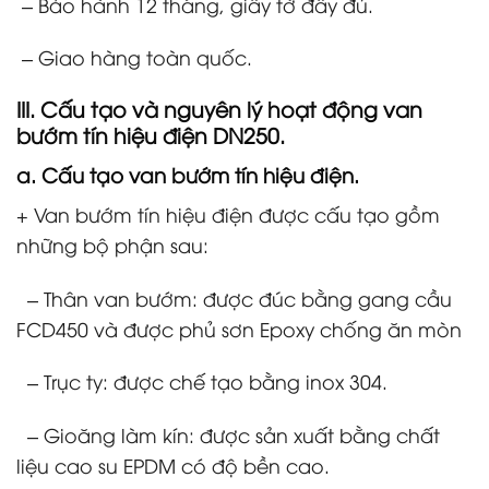
– Bảo hành 12 tháng, giấy tờ đầy đủ.
– Giao hàng toàn quốc.
III. Cấu tạo và nguyên lý hoạt động
van
bướm tín hiệu điện DN250
.
a. Cấu tạo
van bướm tín hiệu điện
.
+ Van bướm tín hiệu điện được cấu tạo gồm
những bộ phận sau:
– Thân van bướm: được đúc bằng gang cầu
FCD450 và được phủ sơn Epoxy chống ăn mòn
– Trục ty: được chế tạo bằng inox 304.
– Gioăng làm kín: được sản xuất bằng chất
liệu cao su EPDM có độ bền cao.