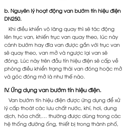
b. Nguyên lý hoạt động
van bướm tín hiệu điện
DN250
.
Khi điều khiển vô lăng quay thì sẽ tác động
lên trục van, khiến trục van quay theo, lúc này
cánh bướm hay đĩa van được gắn với trục van
sẽ quay theo, van mở và ngược lại van sẽ
đóng. Lúc này trên đầu tín hiệu điện sẽ cấp về
phòng điều khiển trạng thái van đóng hoặc mở
và góc đóng mở là như thế nào.
IV. Ứng dụng
van bướm tín hiệu điện.
Van bướm tín hiệu điện được ứng dụng để xử
lý cấp thoát các lưu chất nước, khí, hơi, dung
dịch, hóa chất,… thường được dùng trong các
hệ thống đường ống, thiết bị trong thành phố,