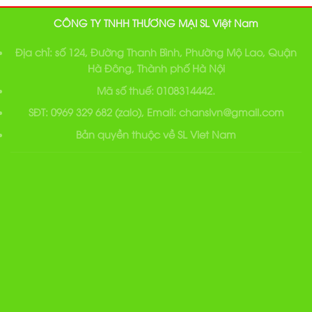
CÔNG TY TNHH THƯƠNG MẠI SL Việt Nam
Địa chỉ: số 124, Đường Thanh Bình, Phường Mộ Lao, Quận
Hà Đông, Thành phố Hà Nội
Mã số thuế: 0108314442.
SĐT: 0969 329 682 (zalo), Email: chanslvn@gmail.com
Bản quyền thuộc về SL Viet Nam