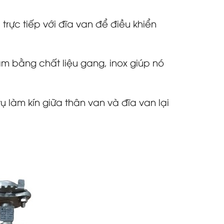
trực tiếp với đĩa van để điều khiển
m bằng chất liệu gang, inox giúp nó
 làm kín giữa thân van và đĩa van lại