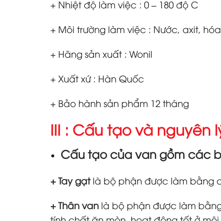
+ Nhiệt độ làm việc : 0 – 180 độ C
+ Môi trường làm việc : Nước, axit, hó
+ Hãng sản xuất : Wonil
+ Xuất xứ : Hàn Quốc
+ Bảo hành sản phẩm 12 tháng
III : Cấu tạo và nguyên
Cấu tạo của van gồm các bộ
+ Tay gạt
là bộ phận được làm bằng chấ
+ Thân van
là bộ phận được làm bằng ch
tính chất ăn mòn, hoạt động tốt ở môi