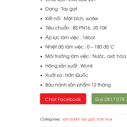
Dạng : Tay gạt
Kết nối : Mặt bích, water
Tiêu chuẩn : BS PN16, JIS 10K
Áp lực làm việc : 16bar
Nhiệt độ làm việc : 0 – 180 độ C
Môi trường làm việc : Nước, axit, hóa
Hãng sản xuất : Wonil
Xuất xứ : Hàn Quốc
Bảo hành sản phẩm 12 tháng
Chat Facebook
Gọi 0817 078 
Categories:
van bướm tay gạt
,
Van inox