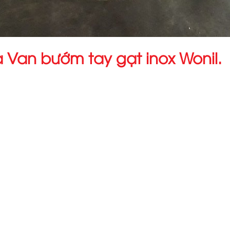
ủa Van bướm tay gạt inox Wonil.