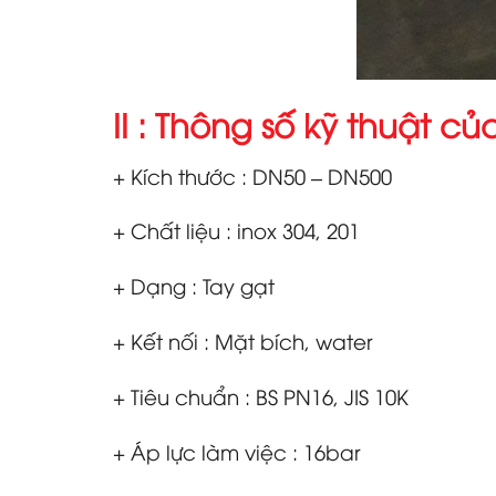
II : Thông số kỹ thuật c
+ Kích thước : DN50 – DN500
+ Chất liệu : inox 304, 201
+ Dạng : Tay gạt
+ Kết nối : Mặt bích, water
+ Tiêu chuẩn : BS PN16, JIS 10K
+ Áp lực làm việc : 16bar