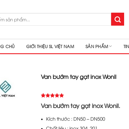
NG CHỦ
GIỚI THIỆU SL VIỆT NAM
SẢN PHẨM
TI
Van bướm tay gạt inox Wonil
5.00
Rated
1
Van bướm tay gạt inox Wonil.
out of 5
based on
customer
Kích thước : DN50 – DN500
rating
Chất liệu : inox 304, 201