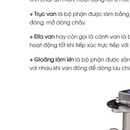
+ Trục van
là bộ phận được làm bằng chấ
đóng, mở dòng chảy.
+ Đĩa van
hay còn gọi là cánh van là 
hoạt động tốt khi tiếp xúc trực tiếp 
+ Gioăng làm kín
là bộ phận được sản 
vơi nhau khi van đóng để dòng lưu chất