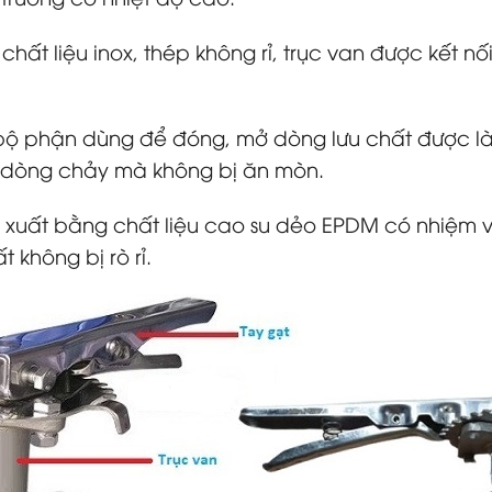
t liệu inox, thép không rỉ, trục van được kết nối 
bộ phận dùng để đóng, mở dòng lưu chất được là
với dòng chảy mà không bị ăn mòn.
xuất bằng chất liệu cao su dẻo EPDM có nhiệm vụ
 không bị rò rỉ.