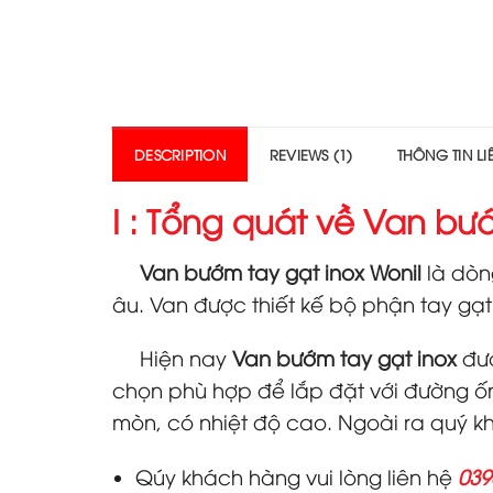
DESCRIPTION
REVIEWS (1)
THÔNG TIN L
I : Tổng quát về Van bướ
Van bướm tay gạt inox Wonil
là dòn
âu. Van được thiết kế bộ phận tay gạ
Hiện nay
Van bướm tay gạt inox
đư
chọn phù hợp để lắp đặt với đường ống
mòn, có nhiệt độ cao. Ngoài ra quý 
Qúy khách hàng vui lòng liên hệ
039