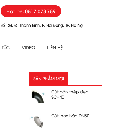
Hotline: 0817 078 789
Số 124, Đ. Thanh Bình, P. Hà Đông, TP. Hà Nội
N TỨC
VIDEO
LIÊN HỆ
SẢN PHẨM MỚI
Cút hàn thép đen
SCH40
Cút inox hàn DN50