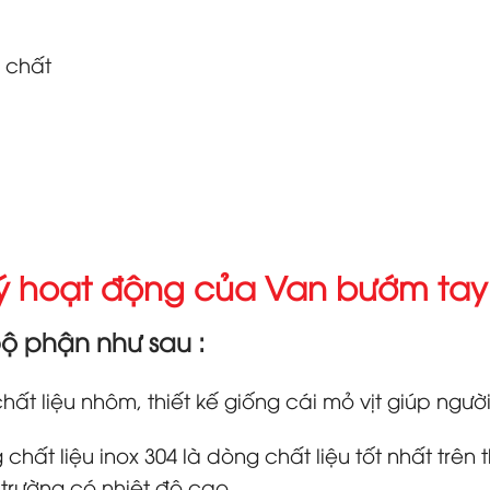
a chất
 lý hoạt động của Van bướm tay 
 phận như sau :
t liệu nhôm, thiết kế giống cái mỏ vịt giúp ngư
ất liệu inox 304 là dòng chất liệu tốt nhất trên 
 trường có nhiệt độ cao.