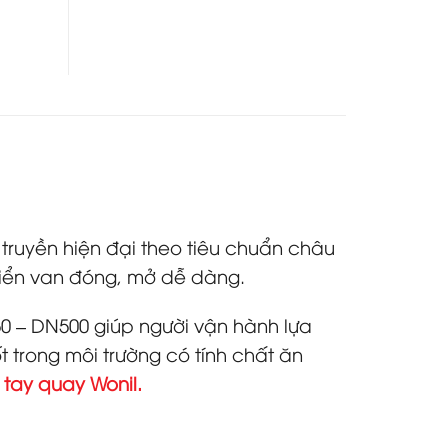
truyền hiện đại theo tiêu chuẩn châu
khiển van đóng, mở dễ dàng.
50 – DN500 giúp người vận hành lựa
 trong môi trường có tính chất ăn
tay quay Wonil.