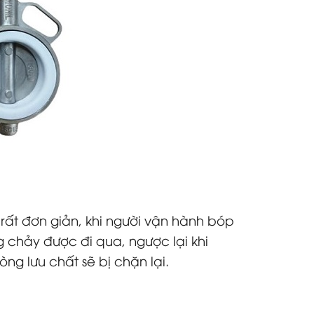
ất đơn giản, khi người vận hành bóp
 chảy được đi qua, ngược lại khi
g lưu chất sẽ bị chặn lại.