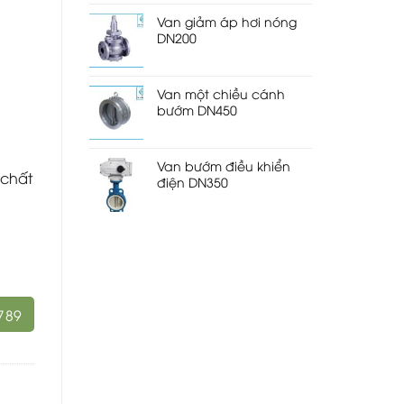
Van giảm áp hơi nóng
DN200
Van một chiều cánh
bướm DN450
Van bướm điều khiển
 chất
điện DN350
789