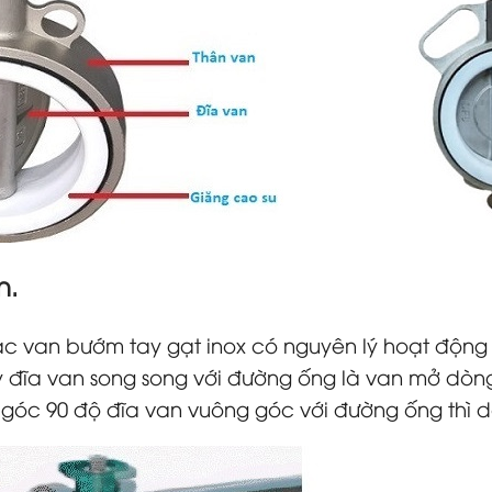
n.
 van bướm tay gạt inox có nguyên lý hoạt động r
y đĩa van song song với đường ống là van mở dòng
óc 90 độ đĩa van vuông góc với đường ống thì dòn