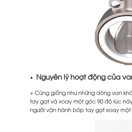
Nguyên lý hoạt động của va
+ Cũng giống như những dòng van khác
tay gạt và xoay một góc 90 độ lúc nà
người vận hành bóp tay gạt xoay một g