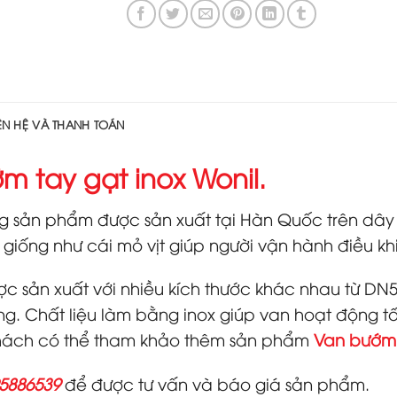
IÊN HỆ VÀ THANH TOÁN
m tay gạt inox Wonil.
g sản phẩm được sản xuất tại Hàn Quốc trên dây 
t giống như cái mỏ vịt giúp người vận hành điều 
ợc sản xuất với nhiều kích thước khác nhau từ DN
. Chất liệu làm bằng inox giúp van hoạt động tốt
khách có thể tham khảo thêm sản phẩm
Van bướm 
5886539
để được tư vấn và báo giá sản phẩm.