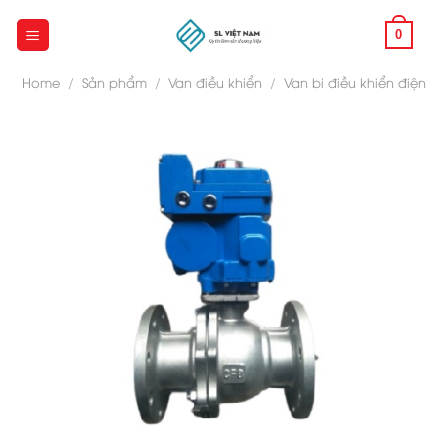
Skip
to
0
content
Home
/
Sản phẩm
/
Van điều khiển
/
Van bi điều khiển điện