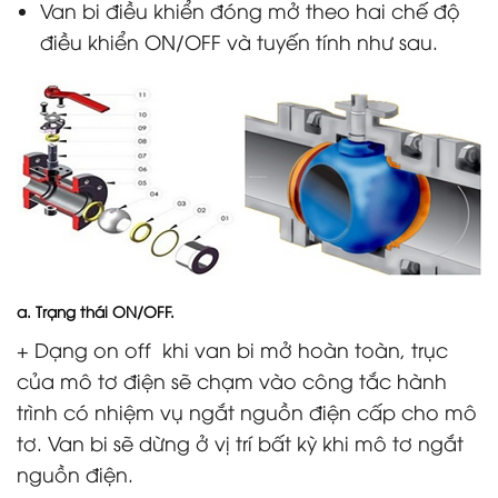
Van bi điều khiển đóng mở theo hai chế độ
điều khiển ON/OFF và tuyến tính như sau.
a. Trạng thái ON/OFF.
+ Dạng on off khi van bi mở hoàn toàn, trục
của mô tơ điện sẽ chạm vào công tắc hành
trình có nhiệm vụ ngắt nguồn điện cấp cho mô
tơ. Van bi sẽ dừ
ng ở vị trí bất kỳ khi mô tơ ngắt
nguồn điện.