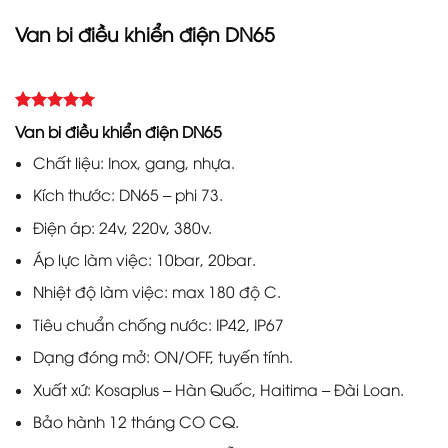
Van bi điều khiển điện DN65
5.00
Rated
2
Van bi điều khiển điện DN65
out of 5
based on
Chất liệu: Inox, gang, nhựa.
customer
ratings
Kích thước: DN65 – phi 73.
Điện áp: 24v, 220v, 380v.
Áp lực làm việc: 10bar, 20bar.
Nhiệt độ làm việc: max 180 độ C.
Tiêu chuẩn chống nước: IP42, IP67
Dạng đóng mở: ON/OFF, tuyến tính.
Xuất xứ: Kosaplus – Hàn Quốc, Haitima – Đài Loan.
Bảo hành 12 tháng CO CQ.