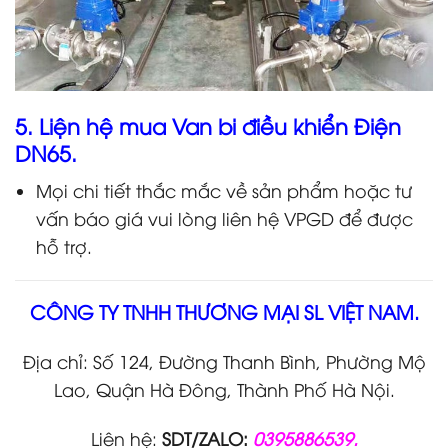
5. Liện hệ mua Van bi điều khiển Điện
DN65.
Mọi chi tiết thắc mắc về sản phẩm hoặc tư
vấn báo giá vui lòng liên hệ VPGD để được
hỗ trợ.
CÔNG TY TNHH THƯƠNG MẠI SL VIỆT NAM.
Địa chỉ: Số 124, Đường Thanh Bình, Phường Mộ
Lao, Quận Hà Đông, Thành Phố Hà Nội.
Liên hệ:
SDT/ZALO:
0395886539.