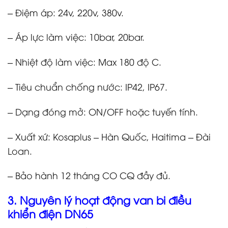
– Điệm áp: 24v, 220v, 380v.
– Áp lực làm việc: 10bar, 20bar.
– Nhiệt độ làm việc: Max 180 độ C.
– Tiêu chuẩn chống nước: IP42, IP67.
– Dạng đóng mở: ON/OFF hoặc tuyến tính.
– Xuất xứ: Kosaplus – Hàn Quốc, Haitima – Đài
Loan.
– Bảo hành 12 tháng CO CQ đầy đủ.
3. Nguyên lý hoạt động van bi điều
khiển điện DN65