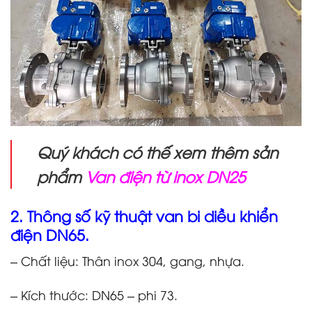
Quý khách có thế xem thêm sản
phẩm
Van điện từ inox DN25
2. Thông số kỹ thuật van bi diều khiển
điện DN65.
– Chất liệu: Thân inox 304, gang, nhựa.
– Kích thước: DN65 – phi 73.