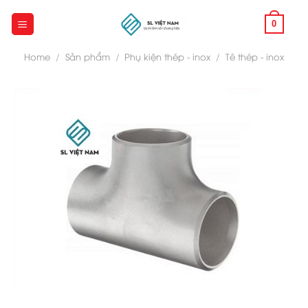
Skip
to
0
content
Home
/
Sản phẩm
/
Phụ kiện thép - inox
/
Tê thép - inox