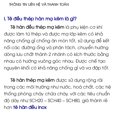
THÔNG TIN LIÊN HỆ VÀ THANH TOÁN
l. Tê đều thép hàn mạ kẽm là gì?
Tê hàn đều thép mạ kẽm
là phụ kiện cơ khí
được làm từ thép và được mạ lớp kẽm có khả
năng chống gỉ chống ăn mòn tốt, sử dụng để kết
nối các đường ống và phân tách, chuyển hướng
dòng lưu chất thành 2 nhánh có kích thước bằng
nhau có hướng vuông góc nhau. Được chế tạo
nguyên khối có khả năng chống gỉ và va đập tốt.
Tê hàn thép mạ kẽm
được sử dụng rộng rãi
trong các môi trường như nước, hoá chất, các hệ
thống phòng cháy chữa cháy, với các tiêu chuẩn
độ dày như SCH20 – SCH40 – SCH80, giá thành rẻ
hơn
tê hàn đều inox