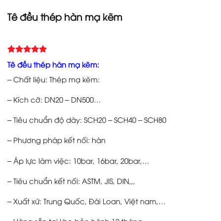
Tê đều thép hàn mạ kẽm
5.00
Rated
1
Tê đều thép hàn mạ kẽm:
out of 5
based on
– Chất liệu: Thép mạ kẽm:
customer
rating
– Kích cỡ: DN20 – DN500…
– Tiêu chuẩn độ dày: SCH20 – SCH40 – SCH80
– Phương pháp kết nối: hàn
– Áp lực làm việc: 10bar, 16bar, 20bar,…
– Tiêu chuẩn kết nối: ASTM, JIS, DIN,,,
– Xuất xứ: Trung Quốc, Đài Loan, Việt nam,…