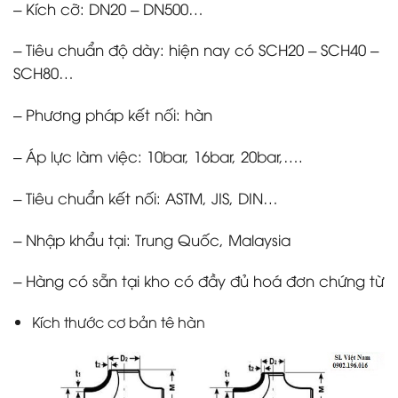
– Kích cỡ: DN20 – DN500…
– Tiêu chuẩn độ dày: hiện nay có SCH20 – SCH40 –
SCH80…
– Phương pháp kết nối: hàn
– Áp lực làm việc: 10bar, 16bar, 20bar,….
– Tiêu chuẩn kết nối: ASTM, JIS, DIN…
– Nhập khẩu tại: Trung Quốc, Malaysia
– Hàng có sẵn tại kho có đầy đủ hoá đơn chứng từ
Kích thước cơ bản tê hàn