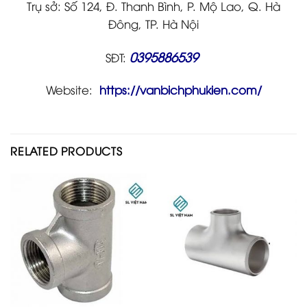
Trụ sở: Số 124, Đ. Thanh Bình, P. Mộ Lao, Q. Hà
Đông, TP. Hà Nội
0395886539
SĐT:
Website:
https://vanbichphukien.com/
RELATED PRODUCTS