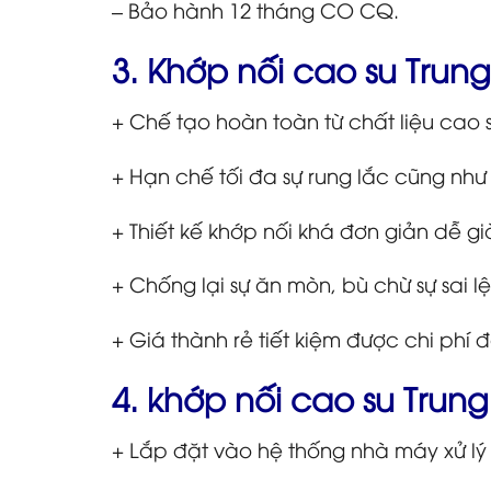
– Bảo hành 12 tháng CO CQ.
3. Khớp nối cao su Trun
+ Chế tạo hoàn toàn từ chất liệu cao 
+ Hạn chế tối đa sự rung lắc cũng như
+ Thiết kế khớp nối khá đơn giản dễ g
+ Chống lại sự ăn mòn, bù chừ sự sai lệc
+ Giá thành rẻ tiết kiệm được chi phí đ
4. khớp nối cao su Trun
+ Lắp đặt vào hệ thống nhà máy xử lý