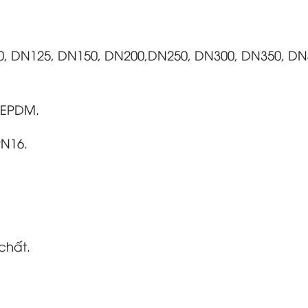
00, DN125, DN150, DN200,DN250, DN300, DN350, DN
u EPDM.
PN16.
chất.