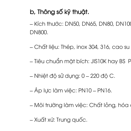
b, Thông số kỹ thuật.
– Kích thước: DN50, DN65, DN80, DN1
DN800.
– Chất liệu: Thép, inox 304, 316, cao s
– Tiêu chuẩn mặt bích: JIS10K hay BS 
– Nhiệt độ sử dụng: 0 – 220 độ C.
– Áp lực làm việc: PN10 – PN16.
– Môi trường làm việc: Chất lỏng, hóa 
– Xuất xứ: Trung quốc.