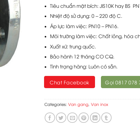
Tiêu chuẩn mặt bích: JIS10K hay BS PN
Nhiệt độ sử dụng: 0 – 220 độ C.
Áp lực làm việc: PN10 – PN16.
Môi trường làm việc: Chất lỏng, hóa ch
Xuất xứ: trung quốc.
Bảo hành 12 tháng CO CQ.
Tình trạng hàng: Luôn có sẵn.
Chat Facebook
Gọi 0817 078 
Categories:
Van gang
,
Van inox