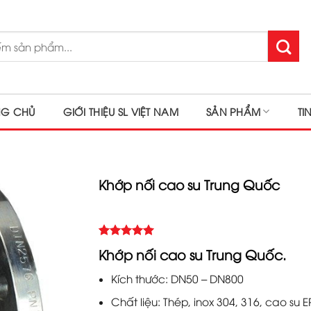
NG CHỦ
GIỚI THIỆU SL VIỆT NAM
SẢN PHẨM
TI
Khớp nối cao su Trung Quốc
5.00
Rated
1
Khớp nối cao su Trung Quốc.
out of 5
based on
Kích thước: DN50 – DN800
customer
rating
Chất liệu: Thép, inox 304, 316, cao su 