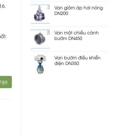
16.
Van giảm áp hơi nóng
DN200
Van một chiều cánh
ất.
bướm DN450
Van bướm điều khiển
điện DN350
789