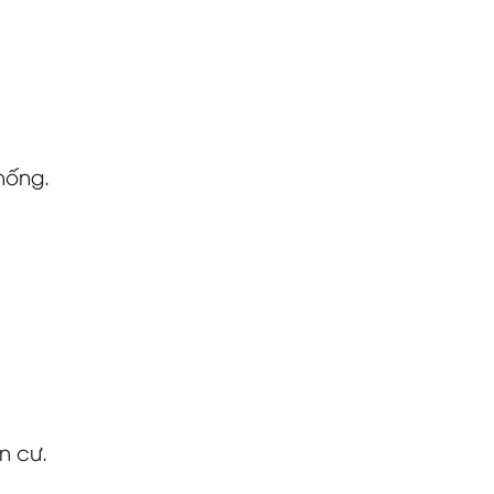
hống.
n cư.