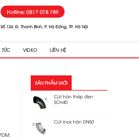
Hotline: 0817 078 789
Số 124, Đ. Thanh Bình, P. Hà Đông, TP. Hà Nội
N TỨC
VIDEO
LIÊN HỆ
SẢN PHẨM MỚI
Cút hàn thép đen
SCH40
Cút inox hàn DN50
EPDM.