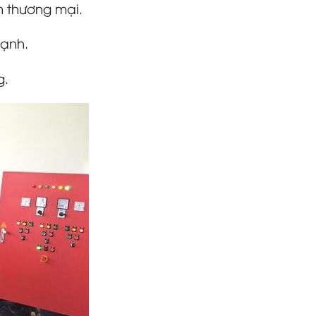
m thương mại.
mạnh.
g.