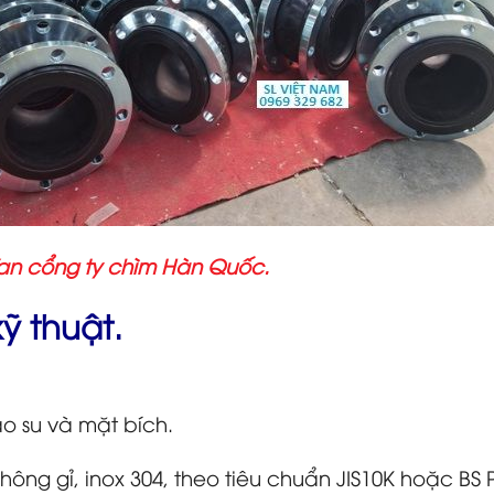
an cổng ty chìm Hàn Quốc.
ỹ thuật.
 su và mặt bích.
ông gỉ, inox 304, theo tiêu chuẩn JIS10K hoặc BS 