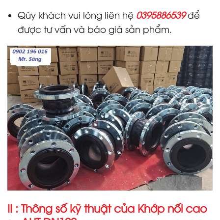
Qúy khách vui lòng liên hệ
0395886539
để
được tư vấn và báo giá sản phẩm.
II : Thông số kỹ thuật của Khớp nối cao