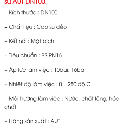
su AUT DN100.
+ Kích thước : DN100
+ Chất liệu : Cao su dẻo
+ Kết nối : Mặt bích
+ Tiêu chuẩn : BS PN16
+ Áp lực làm việc : 10bar, 16bar
+ Nhiệt độ làm việc : 0 – 280 độ C
+ Môi trường làm việc : Nước, chất lỏng, hóa
chất
+ Hãng sản xuất : AUT