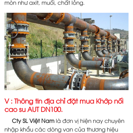
mòn như axit, muối, chất lỏng.
V : Thông tin địa chỉ đặt mua Khớp nối
cao su AUT DN100.
Cty SL Việt Nam
là đơn vị hiện nay chuyên
nhập khẩu các dòng van của thương hiệu