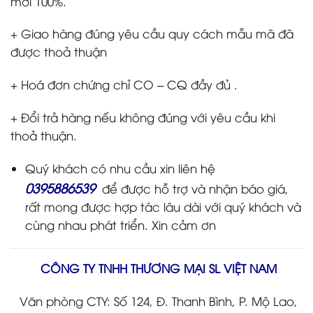
mới 100%.
+ Giao hàng đúng yêu cầu quy cách mẫu mã đã
được thoả thuận
+ Hoá đơn chứng chỉ CO – CQ đầy đủ .
+ Đổi trả hàng nếu không đúng với yêu cầu khi
thoả thuận.
Quý khách có nhu cầu xin liên hệ
0395886539
để được hỗ trợ và nhận báo giá,
rất mong được hợp tác lâu dài với quý khách và
cùng nhau phát triển. Xin cảm ơn
CÔNG TY TNHH THƯƠNG MẠI SL VIỆT NAM
Văn phòng CTY: Số 124, Đ. Thanh Bình, P. Mộ Lao,