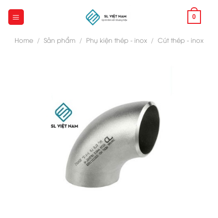
Skip
to
0
content
Home
/
Sản phẩm
/
Phụ kiện thép - inox
/
Cút thép - inox