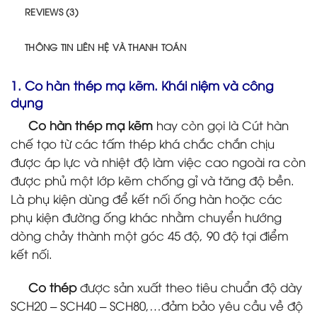
REVIEWS (3)
THÔNG TIN LIÊN HỆ VÀ THANH TOÁN
1. Co hàn thép mạ kẽm. Khái niệm và công
dụng
Co hàn thép mạ kẽm
hay còn gọi là Cút hàn
chế tạo từ các tấm thép khá chắc chắn chịu
được áp lực và nhiệt độ làm việc cao ngoài ra còn
được phủ một lớp kẽm chống gỉ và tăng độ bền.
Là phụ kiện dùng để kết nối ống hàn hoặc các
phụ kiện đường ống khác nhằm chuyển hướng
dòng chảy thành một góc 45 độ, 90 độ tại điểm
kết nối.
Co thép
được sản xuất theo tiêu chuẩn độ dày
SCH20 – SCH40 – SCH80,…đảm bảo yêu cầu về độ