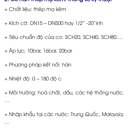
+ Chất liệu: thép mạ kẽm
+ Kích cỡ: DN15 – DN500 hay 1/2” -20”inh
+ Tiêu chuẩn độ của co: SCH20, SCH40, SCH80,…
+ Áp lực; 10bar, 16bar, 20bar
+ Phương pháp kết nối: hàn
+ Nhiệt độ: 0 – 180 độ c
+ Môi trường: hoá chất, dầu, các hệ thống nước,
…
+ Nhập khẩu tại các nước: Trung Quốc, Malaysia,
…