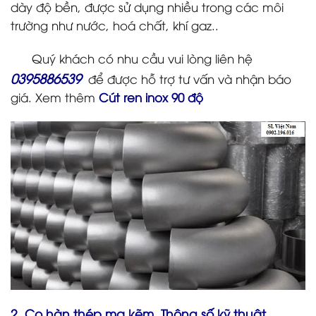
dày độ bền, được sử dụng nhiều trong các môi
trường như nước, hoá chất, khí gaz..
Quý khách có nhu cầu vui lòng liên hệ
0395886539
để được hỗ trợ tư vấn và nhận báo
giá. Xem thêm
Cút ren inox 90 độ
2. Co hàn thép mạ kẽm. Thông số kỹ thuật