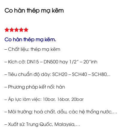
Co hàn thép mạ kẽm
5.00
Rated
3
Co hàn thép mạ kẽm.
out of 5
based on
– Chất liệu: thép mạ kẽm
customer
ratings
– Kích cỡ: DN15 – DN500 hay 1/2” – 20”inh
– Tiêu chuẩn độ dày: SCH20 – SCH40 – SCH80,..
– Phương pháp kết nối: hàn
– Áp lực làm việc: 10bar, 16bar, 20bar
– Môi trường: hoá chất, dầu, các hệ thống nước,…
– Xuất sứ: Trung Quốc, Malaysia,…